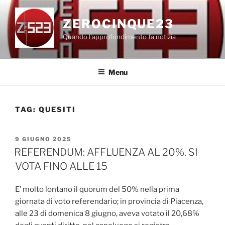
Salta
al
ZEROCINQUE23
contenuto
Quando l'approfondimento fa notizia
Menu
TAG:
QUESITI
PUBBLICATO
9 GIUGNO 2025
IL
REFERENDUM: AFFLUENZA AL 20%. SI
VOTA FINO ALLE 15
E’ molto lontano il quorum del 50% nella prima
giornata di voto referendario; in provincia di Piacenza,
alle 23 di domenica 8 giugno, aveva votato il 20,68%