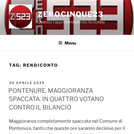
Salta
al
ZEROCINQUE23
contenuto
Quando l'approfondimento fa notizia
Menu
TAG:
RENDICONTO
PUBBLICATO
30 APRILE 2025
IL
PONTENURE. MAGGIORANZA
SPACCATA. IN QUATTRO VOTANO
CONTRO IL BILANCIO
Maggioranza completamente spaccata nel Comune di
Pontenure, tanto che queste ore saranno decisive per il