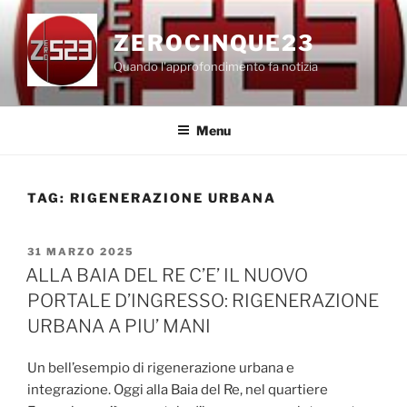
Salta
al
ZEROCINQUE23
contenuto
Quando l'approfondimento fa notizia
Menu
TAG:
RIGENERAZIONE URBANA
PUBBLICATO
31 MARZO 2025
IL
ALLA BAIA DEL RE C’E’ IL NUOVO
PORTALE D’INGRESSO: RIGENERAZIONE
URBANA A PIU’ MANI
Un bell’esempio di rigenerazione urbana e
integrazione. Oggi alla Baia del Re, nel quartiere