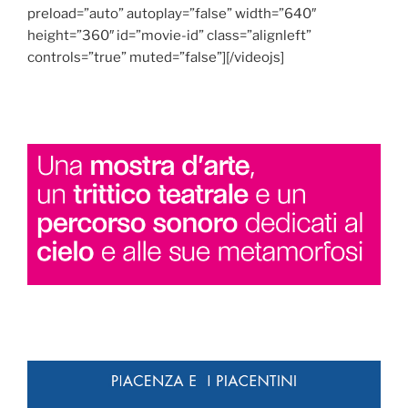
preload=”auto” autoplay=”false” width=”640″
height=”360″ id=”movie-id” class=”alignleft”
controls=”true” muted=”false”][/videojs]