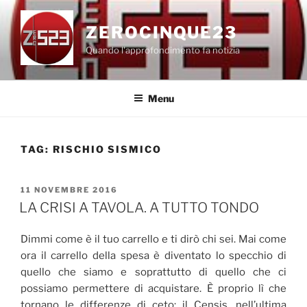
Salta
al
ZEROCINQUE23
contenuto
Quando l'approfondimento fa notizia
Menu
TAG:
RISCHIO SISMICO
PUBBLICATO
11 NOVEMBRE 2016
IL
LA CRISI A TAVOLA. A TUTTO TONDO
Dimmi come è il tuo carrello e ti dirò chi sei. Mai come
ora il carrello della spesa è diventato lo specchio di
quello che siamo e soprattutto di quello che ci
possiamo permettere di acquistare. È proprio lì che
tornano le differenze di ceto; il Censis, nell’ultima