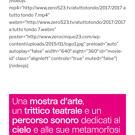
[videojs
mp4=”http://www.zero523.tv/atuttotondo/2017/2017 a
tutto tondo 7.mp4″
webm=”http://www.zero523.tv/atuttotondo/2017/2017
a tutto tondo 7.webm”
poster=”http://www.zerocinque23.com/wp-
content/uploads/2015/01/logo1.jpg” preload=”auto”
autoplay=”false” width=”640″ eight=”360″ id=”movie-
id” class=”alignleft” controls=”true” muted=”false”]
[/videojs]