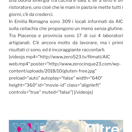
una buona sinergia tra cucina e sala. E se a dirlo è un
ristoratore, uno cioè che le mani in pasta le mette tutti i
giorni, c’è da crederci.
In Emilia Romagna sono 309 i locali informati da AIC
sulla celiachia che propongono un menù senza glutine.
Tra Piacenza e provincia sono 17 di cui 4 laboratori
artigianali. C’è ancora molto da lavorare, ma i primi
risultati ci sono, ed è incoraggiante raccontarli.
[videojs mp4=”http://www.zero523.tv/filmati/AIC
web.mp4″ poster=”http://www.zerocinque23.com/wp-
content/uploads/2018/10/gluten-free.jpg”
preload=”auto” autoplay=”false” width=”640″
height=”360″ id=”movie-id” class=”alignleft”
controls=”true” muted=”false”] [/videojs]