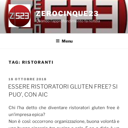
Salta
al
ZEROCINQUE23
contenuto
Quando l'approfondimento fa notizia
Menu
TAG:
RISTORANTI
PUBBLICATO
18 OTTOBRE 2018
IL
ESSERE RISTORATORI GLUTEN FREE? SI
PUO’, CON AIC
Chi l’ha detto che diventare ristoratori gluten free è
un’impresa epica?
Non è così: occorrono organizzazione, buona volontà e