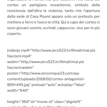
corteo un partigiano novantenne, simbolo della
resistenza; dall’altra la violenza, tanto che l’apertura
della sede di Casa Pound appare solo un pretesto per
mettere a ferro e fuoco la città. Qui a capo del corteo ci
sono giovani uomini, occhiali, cappuccio, viso per lo più
coperto.
[videojs mp4=”http://www.zero523.tv/filmati/mai più
fascismi.mp4″
webm=”http://www.zero523.tv/filmati/mai più
fascismi.webm”
poster=”http://www.zerocinque23.com/wp-
content/uploads/2018/02/corteo-antagonisti-
800×445.jpg” preload=”auto” autoplay=”false”
width=”640″
height=”360″ id=”movie-id” class=”alignleft”