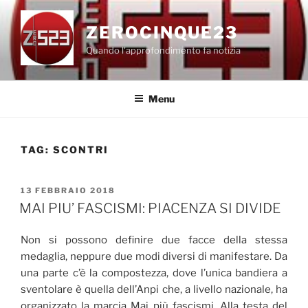
Salta
al
ZEROCINQUE23
contenuto
Quando l'approfondimento fa notizia
Menu
TAG:
SCONTRI
PUBBLICATO
13 FEBBRAIO 2018
IL
MAI PIU’ FASCISMI: PIACENZA SI DIVIDE
Non si possono definire due facce della stessa
medaglia, neppure due modi diversi di manifestare. Da
una parte c’è la compostezza, dove l’unica bandiera a
sventolare è quella dell’Anpi che, a livello nazionale, ha
organizzato la marcia Mai più fascismi. Alla testa del