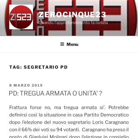
Salta
al
ZEROCINQUE23
contenuto
Quando l'approfondimento fa notizia
Menu
TAG:
SEGRETARIO PD
PUBBLICATO
8 MARZO 2015
IL
PD: TREGUA ARMATA O UNITA’ ?
Frattura forse no, ma tregua armata si’. Potrebbe
definirsi così la situazione in casa Partito Democratico
dopo l’elezione del nuovo segretario Loris Caragnano
con il 66% dei voti su 94 votanti. Caragnano ha preso il
posto di Gianluigi Molinari dopo l’elezione in consiglio