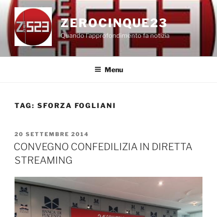
Salta
al
ZEROCINQUE23
contenuto
Quando l'approfondimento fa notizia
Menu
TAG:
SFORZA FOGLIANI
PUBBLICATO
20 SETTEMBRE 2014
IL
CONVEGNO CONFEDILIZIA IN DIRETTA
STREAMING