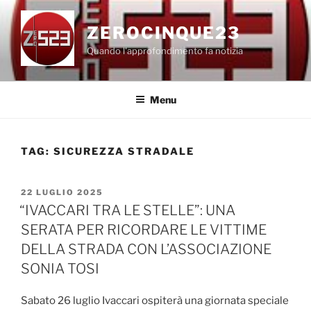
Salta
al
ZEROCINQUE23
contenuto
Quando l'approfondimento fa notizia
Menu
TAG:
SICUREZZA STRADALE
PUBBLICATO
22 LUGLIO 2025
IL
“IVACCARI TRA LE STELLE”: UNA
SERATA PER RICORDARE LE VITTIME
DELLA STRADA CON L’ASSOCIAZIONE
SONIA TOSI
Sabato 26 luglio Ivaccari ospiterà una giornata speciale