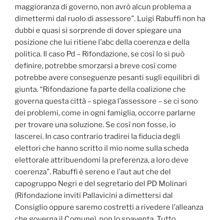
maggioranza di governo, non avrò alcun problema a
dimettermi dal ruolo di assessore”. Luigi Rabuffi non ha
dubbi e quasi si sorprende di dover spiegare una
posizione che lui ritiene l’abc della coerenza e della
politica. Il caso Pd – Rifondazione, se così lo si può
definire, potrebbe smorzarsi a breve così come
potrebbe avere conseguenze pesanti sugli equilibri di
giunta. “Rifondazione fa parte della coalizione che
governa questa città – spiega l’assessore – se ci sono
dei problemi, come in ogni famiglia, occorre parlarne
per trovare una soluzione. Se così non fosse, io
lascerei. In caso contrario tradirei la fiducia degli
elettori che hanno scritto il mio nome sulla scheda
elettorale attribuendomi la preferenza, a loro deve
coerenza”. Rabuffi è sereno e l’aut aut che del
capogruppo Negri e del segretario del PD Molinari
(Rifondazione inviti Pallavicini a dimettersi dal
Consiglio oppure saremo costretti a rivedere l’alleanza
che governa il Comune), non lo spaventa. Tutto