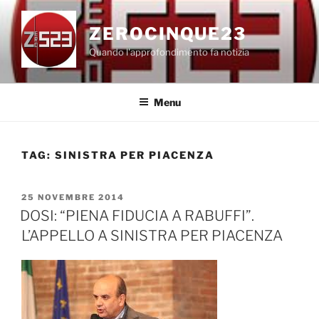
Salta
al
ZEROCINQUE23
contenuto
Quando l'approfondimento fa notizia
Menu
TAG:
SINISTRA PER PIACENZA
PUBBLICATO
25 NOVEMBRE 2014
IL
DOSI: “PIENA FIDUCIA A RABUFFI”.
L’APPELLO A SINISTRA PER PIACENZA