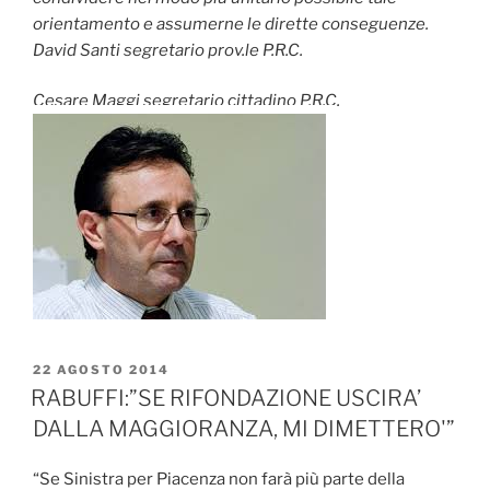
orientamento e assumerne le dirette conseguenze.
David Santi segretario prov.le P.R.C.
Cesare Maggi segretario cittadino P.R.C.
PUBBLICATO
22 AGOSTO 2014
IL
RABUFFI:”SE RIFONDAZIONE USCIRA’
DALLA MAGGIORANZA, MI DIMETTERO'”
“Se Sinistra per Piacenza non farà più parte della