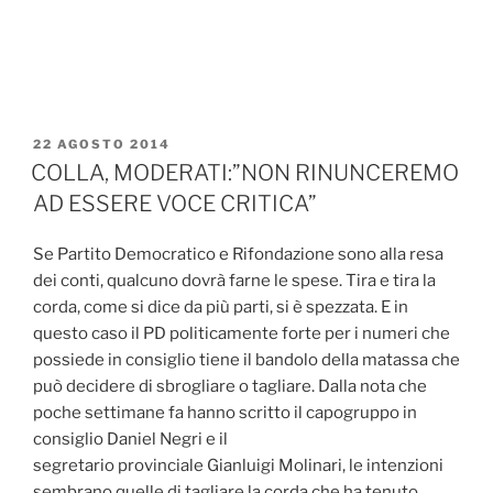
PUBBLICATO
22 AGOSTO 2014
IL
COLLA, MODERATI:”NON RINUNCEREMO
AD ESSERE VOCE CRITICA”
Se Partito Democratico e Rifondazione sono alla resa
dei conti, qualcuno dovrà farne le spese. Tira e tira la
corda, come si dice da più parti, si è spezzata. E in
questo caso il PD politicamente forte per i numeri che
possiede in consiglio tiene il bandolo della matassa che
può decidere di sbrogliare o tagliare. Dalla nota che
poche settimane fa hanno scritto il capogruppo in
consiglio Daniel Negri e il
segretario provinciale Gianluigi Molinari, le intenzioni
sembrano quelle di tagliare la corda che ha tenuto