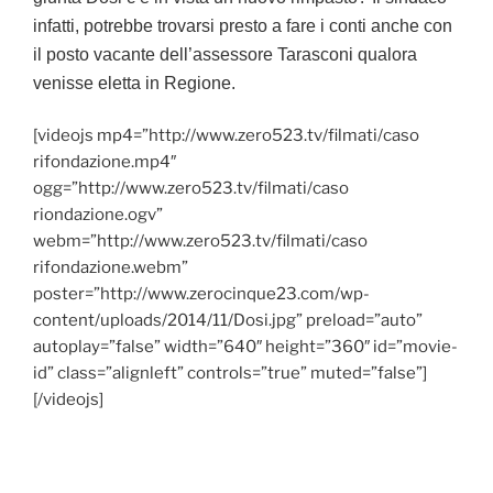
infatti, potrebbe trovarsi presto a fare i conti anche con
il posto vacante dell’assessore Tarasconi qualora
venisse eletta in Regione.
[videojs mp4=”http://www.zero523.tv/filmati/caso
rifondazione.mp4″
ogg=”http://www.zero523.tv/filmati/caso
riondazione.ogv”
webm=”http://www.zero523.tv/filmati/caso
rifondazione.webm”
poster=”http://www.zerocinque23.com/wp-
content/uploads/2014/11/Dosi.jpg” preload=”auto”
autoplay=”false” width=”640″ height=”360″ id=”movie-
id” class=”alignleft” controls=”true” muted=”false”]
[/videojs]