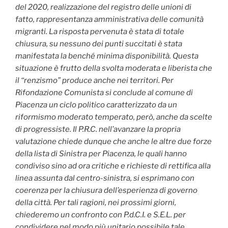
del 2020,
realizzazione del registro delle unioni di
fatto,
rappresentanza amministrativa delle comunità
migranti.
La risposta pervenuta è stata di totale
chiusura, su nessuno dei punti succitati è stata
manifestata la benché minima disponibilità.
Questa
situazione è frutto della svolta moderata e liberista che
il “renzismo” produce anche nei territori. Per
Rifondazione Comunista si conclude al comune di
Piacenza un ciclo politico caratterizzato da un
riformismo moderato temperato, però, anche da scelte
di progressiste.
Il P.R.C. nell’avanzare la propria
valutazione chiede dunque che anche le altre due forze
della lista di Sinistra per Piacenza, le quali hanno
condiviso sino ad ora critiche e richieste di rettifica alla
linea assunta dal centro-sinistra, si esprimano con
coerenza per la chiusura dell’esperienza di governo
della città.
Per tali ragioni, nei prossimi giorni,
chiederemo un confronto con P.d.C.I. e S.E.L. per
condividere nel modo più unitario possibile tale