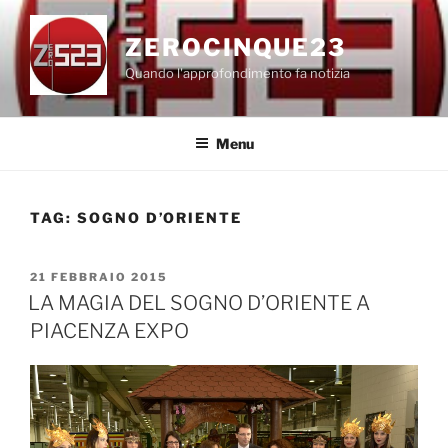
Salta
al
ZEROCINQUE23
contenuto
Quando l'approfondimento fa notizia
Menu
TAG:
SOGNO D’ORIENTE
PUBBLICATO
21 FEBBRAIO 2015
IL
LA MAGIA DEL SOGNO D’ORIENTE A
PIACENZA EXPO