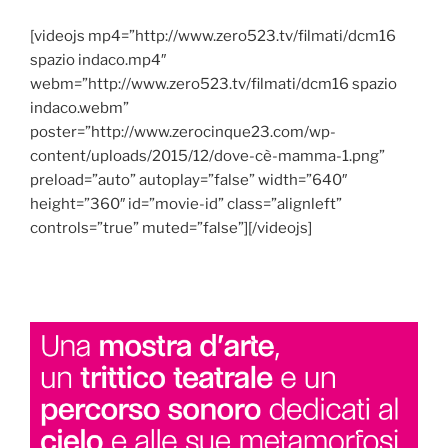
[videojs mp4=”http://www.zero523.tv/filmati/dcm16
spazio indaco.mp4″
webm=”http://www.zero523.tv/filmati/dcm16 spazio
indaco.webm”
poster=”http://www.zerocinque23.com/wp-
content/uploads/2015/12/dove-cè-mamma-1.png”
preload=”auto” autoplay=”false” width=”640″
height=”360″ id=”movie-id” class=”alignleft”
controls=”true” muted=”false”][/videojs]