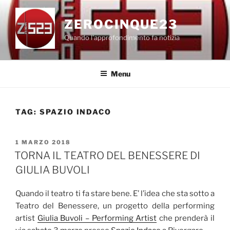
Salta
al
ZEROCINQUE23
contenuto
Quando l'approfondimento fa notizia
Menu
TAG:
SPAZIO INDACO
PUBBLICATO
1 MARZO 2018
IL
TORNA IL TEATRO DEL BENESSERE DI
GIULIA BUVOLI
Quando il teatro ti fa stare bene. E’ l’idea che sta sotto a
Teatro del Benessere, un progetto della performing
artist
Giulia Buvoli – Performing Artist
che prenderà il