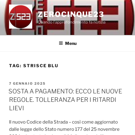
Salta
al
ZEROCINQUE23
contenuto
Quando l'approfondimento fa notizia
Menu
TAG:
STRISCE BLU
PUBBLICATO
7 GENNAIO 2025
IL
SOSTA A PAGAMENTO: ECCO LE NUOVE
REGOLE. TOLLERANZA PER I RITARDI
LIEVI
Il nuovo Codice della Strada – così come aggiornato
dalle legge dello Stato numero 177 del 25 novembre