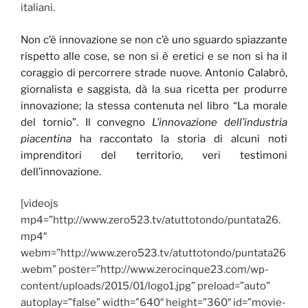
italiani.
Non c’è innovazione se non c’è uno sguardo spiazzante
rispetto alle cose, se non si è eretici e se non si ha il
coraggio di percorrere strade nuove. Antonio Calabrò,
giornalista e saggista, dà la sua ricetta per produrre
innovazione; la stessa contenuta nel libro “La morale
del tornio”. Il convegno
L’innovazione dell’industria
piacentina
ha raccontato la storia di alcuni noti
imprenditori del territorio, veri testimoni
dell’innovazione.
[videojs
mp4=”http://www.zero523.tv/atuttotondo/puntata26.
mp4″
webm=”http://www.zero523.tv/atuttotondo/puntata26
.webm” poster=”http://www.zerocinque23.com/wp-
content/uploads/2015/01/logo1.jpg” preload=”auto”
autoplay=”false” width=”640″ height=”360″ id=”movie-