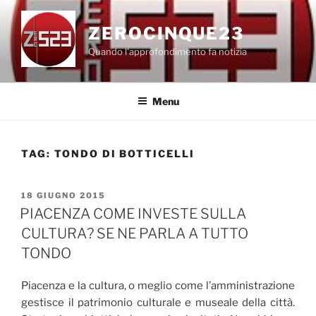
Salta
al
ZEROCINQUE23
contenuto
Quando l'approfondimento fa notizia
Menu
TAG:
TONDO DI BOTTICELLI
PUBBLICATO
18 GIUGNO 2015
IL
PIACENZA COME INVESTE SULLA
CULTURA? SE NE PARLA A TUTTO
TONDO
Piacenza e la cultura, o meglio come l’amministrazione
gestisce il patrimonio culturale e museale della città.