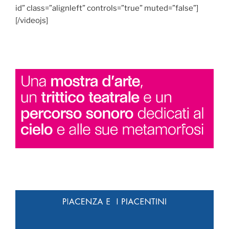
id” class=”alignleft” controls=”true” muted=”false”]
[/videojs]