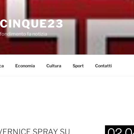
CINQUE23
fondimento fa notizia
ca
Economia
Cultura
Sport
Contatti
VERNICE SPRAY SU