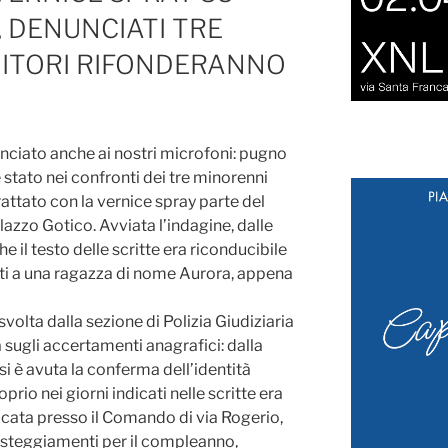
 DENUNCIATI TRE
NITORI RIFONDERANNO
nciato anche ai nostri microfoni: pugno
 è stato nei confronti dei tre minorenni
attato con la vernice spray parte del
lazzo Gotico. Avviata l’indagine, dalle
e il testo delle scritte era riconducibile
lti a una ragazza di nome Aurora, appena
 svolta dalla sezione di Polizia Giudiziaria
a sugli accertamenti anagrafici: dalla
si è avuta la conferma dell’identità
rio nei giorni indicati nelle scritte era
ata presso il Comando di via Rogerio,
esteggiamenti per il compleanno,