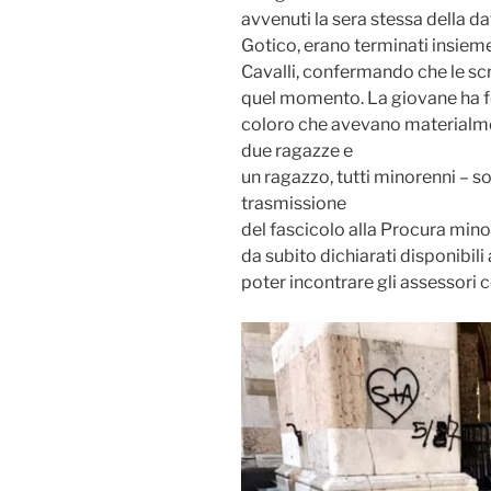
avvenuti la sera stessa della d
Gotico, erano terminati insieme
Cavalli, confermando che le scr
quel momento. La giovane ha for
coloro che avevano materialment
due ragazze e
un ragazzo, tutti minorenni – so
trasmissione
del fascicolo alla Procura minor
da subito dichiarati disponibili
poter incontrare gli assessori 