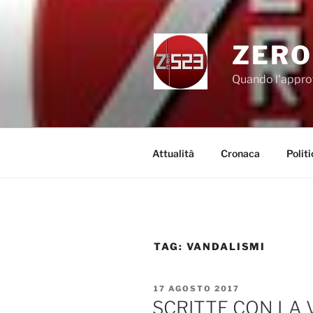
Salta
al
contenuto
ZERO
Quando l'appro
Attualità
Cronaca
Politi
TAG:
VANDALISMI
PUBBLICATO
17 AGOSTO 2017
IL
SCRITTE CON LA 