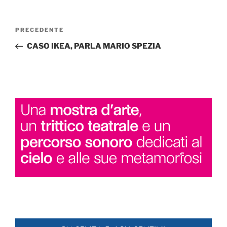
Navigazione
Articolo
PRECEDENTE
articoli
precedente:
CASO IKEA, PARLA MARIO SPEZIA