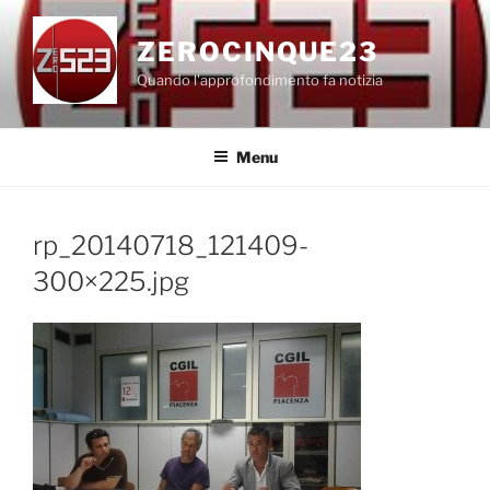
Salta
al
ZEROCINQUE23
contenuto
Quando l'approfondimento fa notizia
Menu
rp_20140718_121409-
300×225.jpg