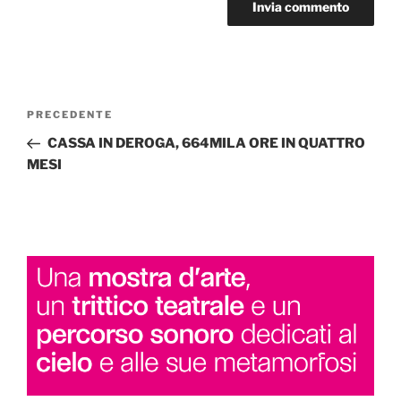
Navigazione
Articolo
PRECEDENTE
articoli
precedente:
CASSA IN DEROGA, 664MILA ORE IN QUATTRO
MESI