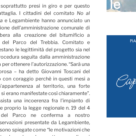
soprattutto presi in giro e per questo
ttaglia. I cittadini del comitato
No al
ia
e Legambiente hanno annunciato un
sione dell’amministrazione comunale di
bera alla creazione del bitumificio a
 del Parco del Trebbia. Comitato e
ano le legittimità del progetto sia nel
rocedura seguita dalla amministrazione
a per ottenere l’autorizzazione. “Sarà una
lorosa – ha detto Giovanni Toscani del
 con coraggio perchè in questi mesi a
appartenenza al territorio, una forte
a si erano manifestate così chiaramente”.
ssista una incoerenza fra l’impianto di
e proprio la legge regionale n. 19 del 4
a del Parco ne conferma a nostro
 osservazioni presentate da Legambiente,
 sono spiegate come “le motivazioni che