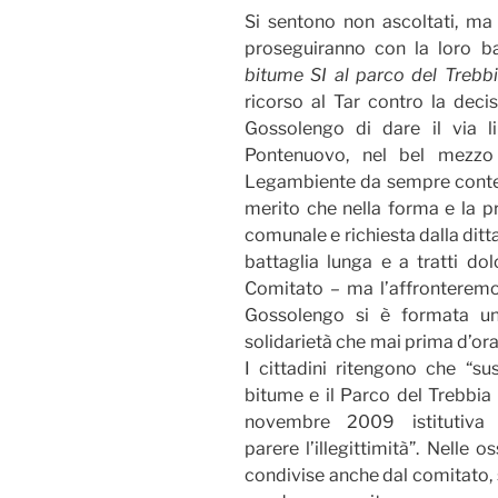
Si sentono non ascoltati, ma 
proseguiranno con la loro ba
bitume SI al parco del Trebb
ricorso al Tar contro la deci
Gossolengo di dare il via li
Pontenuovo, nel bel mezzo
Legambiente da sempre contest
merito che nella forma e la p
comunale e richiesta dalla ditt
battaglia lunga e a tratti do
Comitato – ma l’affronteremo
Gossolengo si è formata un’
solidarietà che mai prima d’or
I cittadini ritengono che “su
bitume e il Parco del Trebbia 
novembre 2009 istitutiv
parere l’illegittimità”. Nelle
condivise anche dal comitato,