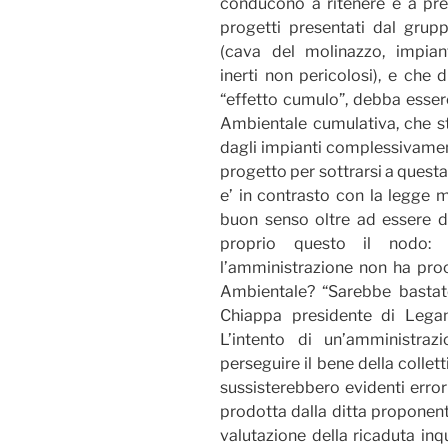
conducono a ritenere e a pre
progetti presentati dal grup
(cava del molinazzo, impia
inerti non pericolosi), e che 
“effetto cumulo”, debba esser
Ambientale cumulativa, che stud
dagli impianti complessivamen
progetto per sottrarsi a questa
e’ in contrasto con la legge 
buon senso oltre ad essere da
proprio questo il nodo: 
l’amministrazione non ha pro
Ambientale? “Sarebbe bastat
Chiappa presidente di Lega
L’intento di un’amministra
perseguire il bene della colle
sussisterebbero evidenti erro
prodotta dalla ditta proponent
valutazione della ricaduta inq