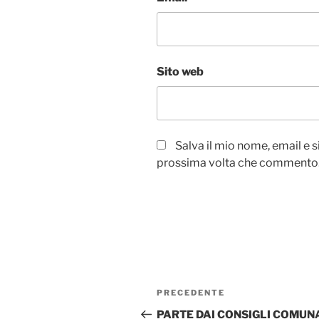
Sito web
Salva il mio nome, email e 
prossima volta che commento
Navigazione
Articolo
PRECEDENTE
articoli
precedente:
PARTE DAI CONSIGLI COMUN