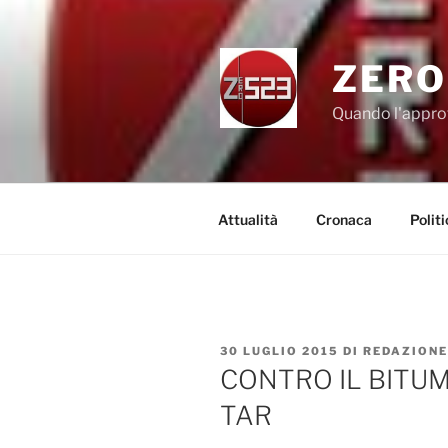
Salta
al
contenuto
ZERO
Quando l'appro
Attualità
Cronaca
Politi
PUBBLICATO
30 LUGLIO 2015
DI
REDAZIONE
IL
CONTRO IL BITUMI
TAR