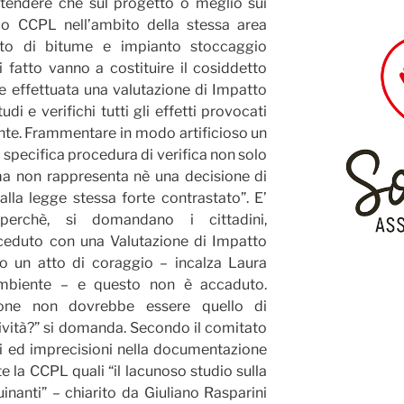
tendere che sul progetto o meglio sui
po CCPL nell’ambito della stessa area
nto di bitume e impianto stoccaggio
di fatto vanno a costituire il cosiddetto
e effettuata una valutazione di Impatto
i e verifichi tutti gli effetti provocati
te. Frammentare in modo artificioso un
 specifica procedura di verifica non solo
ma non rappresenta nè una decisione di
lla legge stessa forte contrastato”. E’
perchè, si domandano i cittadini,
ceduto con una Valutazione di Impatto
o un atto di coraggio – incalza Laura
mbiente – e questo non è accaduto.
zione non dovrebbe essere quello di
ttività?” si domanda. Secondo il comitato
ri ed imprecisioni nella documentazione
e la CCPL quali “il lacunoso studio sulla
uinanti” – chiarito da Giuliano Rasparini