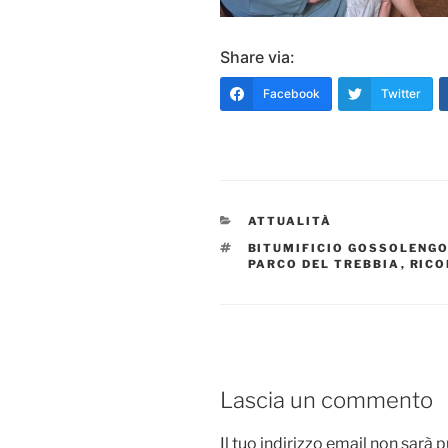
Share via:
Facebook
Twitter
CATEGORIE
ATTUALITÀ
TAG
BITUMIFICIO GOSSOLENG
PARCO DEL TREBBIA
,
RICO
Lascia un commento
Il tuo indirizzo email non sarà 