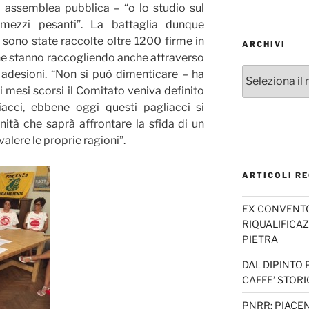
a assemblea pubblica – “o lo studio sul
tomezzi pesanti”. La battaglia dunque
sono state raccolte oltre 1200 firme in
ARCHIVI
e ne stanno raccogliendo anche attraverso
Archivi
0 adesioni. “Non si può dimenticare – ha
 mesi scorsi il Comitato veniva definito
acci, ebbene oggi questi pagliacci si
ità che saprà affrontare la sfida di un
valere le proprie ragioni”.
ARTICOLI RE
EX CONVENTO 
RIQUALIFICAZ
PIETRA
DAL DIPINTO 
CAFFE’ STORI
PNRR: PIACEN