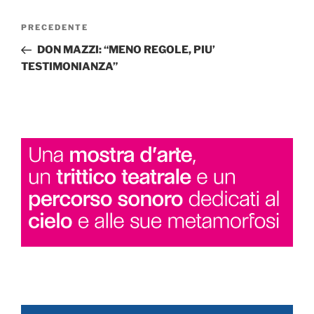
Navigazione
Articolo
PRECEDENTE
articoli
precedente:
DON MAZZI: “MENO REGOLE, PIU’
TESTIMONIANZA”