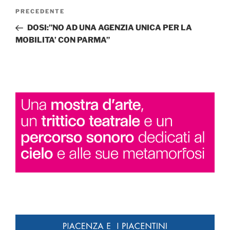
Navigazione
Articolo
PRECEDENTE
articoli
precedente:
DOSI:”NO AD UNA AGENZIA UNICA PER LA
MOBILITA’ CON PARMA”