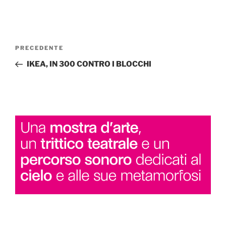
Navigazione
Articolo
PRECEDENTE
articoli
precedente:
IKEA, IN 300 CONTRO I BLOCCHI