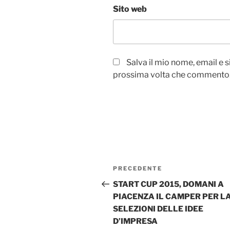
Sito web
Salva il mio nome, email e 
prossima volta che commento
Navigazione
Articolo
PRECEDENTE
articoli
precedente:
START CUP 2015, DOMANI A
PIACENZA IL CAMPER PER L
SELEZIONI DELLE IDEE
D’IMPRESA