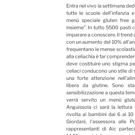
Entra nel vivo la settimana ded
tutte le scuole dell’infanzia 
menù speciale gluten free gr
insieme”. In tutto 5500 pasti 
imparare a conoscere. Il trend d
con un aumento del 10% all’ann
frequentano le mense scolastic
alla celiachia è far comprende
deve costituire uno stigma per
celiaci conducono uno stile di
una forte attenzione nell’al
libera da glutine. Sono sta
sensibilizzazione a questa tem
verrà servito un menù glute
Anguissola ci sarà la lettura 
rivolta ai bambini dai 6 ai 10
Giordani, l’assessora alle Po
rappresentanti di Aic partec