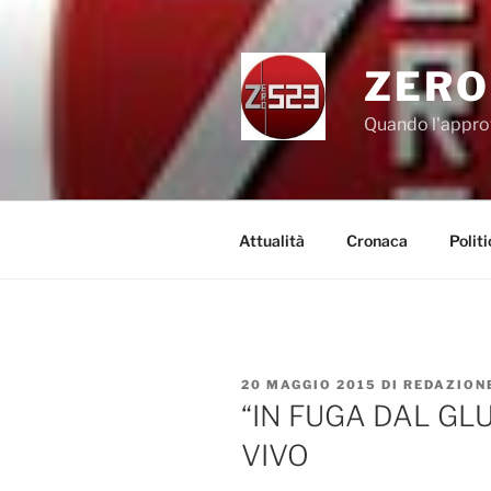
Salta
al
contenuto
ZERO
Quando l'appro
Attualità
Cronaca
Politi
PUBBLICATO
20 MAGGIO 2015
DI
REDAZION
IL
“IN FUGA DAL GLU
VIVO