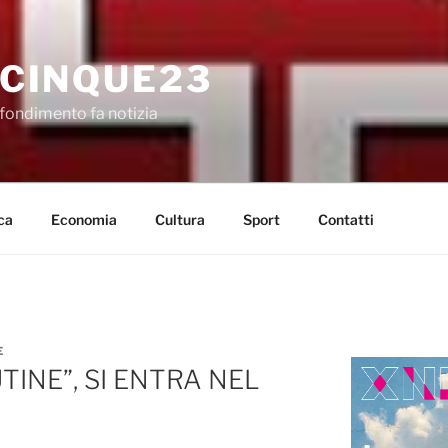
CINQUE23
fondimento fa notizia
ca
Economia
Cultura
Sport
Contatti
E
TINE”, SI ENTRA NEL