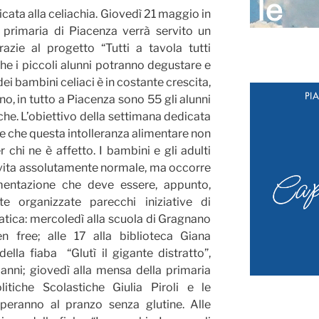
icata alla celiachia. Giovedì 21 maggio in
e primaria di Piacenza verrà servito un
azie al progetto “Tutti a tavola tutti
che i piccoli alunni potranno degustare e
ei bambini celiaci è in costante crescita,
o, in tutto a Piacenza sono 55 gli alunni
he. L’obiettivo della settimana dedicata
re che questa intolleranza alimentare non
 chi ne è affetto. I bambini e gli adulti
 vita assolutamente normale, ma occorre
imentazione che deve essere, appunto,
te organizzate parecchi iniziative di
atica: mercoledì alla scuola di Gragnano
n free; alle 17 alla biblioteca Giana
della fiaba “Glutì il gigante distratto”,
 anni; giovedì alla mensa della primaria
litiche Scolastiche Giulia Piroli e le
iperanno al pranzo senza glutine. Alle