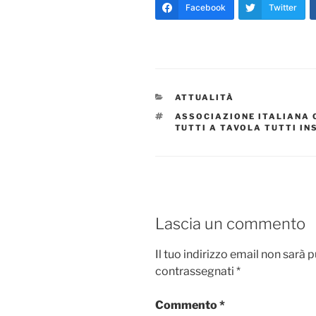
Facebook
Twitter
CATEGORIE
ATTUALITÀ
TAG
ASSOCIAZIONE ITALIANA 
TUTTI A TAVOLA TUTTI IN
Lascia un commento
Il tuo indirizzo email non sarà 
contrassegnati
*
Commento
*