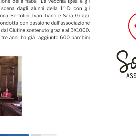
ione della fiaba “La vecchia Igea e gli
 scena dagli alunni della 1° D con gli
nna Bertolini, Ivan Tiano e Sara Griggi.
condotta con passione dall’associazione
a dal Glutine sostenuto grazie al 5X1000.
in tre anni, ha già raggiunto 600 bambini