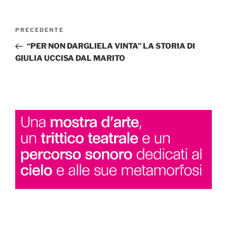
Navigazione
Articolo
PRECEDENTE
articoli
precedente:
“PER NON DARGLIELA VINTA” LA STORIA DI
GIULIA UCCISA DAL MARITO