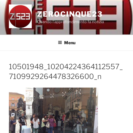
Salta
al
ZEROCINQUE23
contenuto
Quando l'approfondimento fa notizia
Menu
10501948_10204224364112557_
7109929264478326600_n