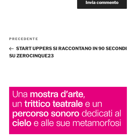
Navigazione
Articolo
PRECEDENTE
articoli
precedente:
START UPPERS SI RACCONTANO IN 90 SECONDI
SU ZEROCINQUE23