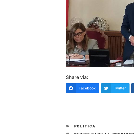
Share via:
Facebook
Twitter
CATEGORIE
POLITICA
TAG