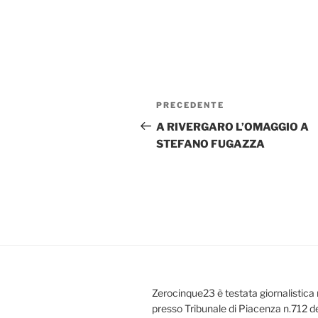
Navigazione
Articolo
PRECEDENTE
articoli
precedente:
A RIVERGARO L’OMAGGIO A
STEFANO FUGAZZA
Zerocinque23 è testata giornalistica 
presso Tribunale di Piacenza n.712 d