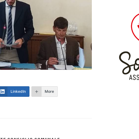
LinkedIn
More