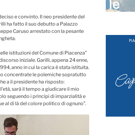
deciso e convinto. Il neo presidente del
li ha fatto il suo debutto a Palazzo
useppe Caruso arrestato con la pesante
angheta.
elle istituzioni del Comune di Piacenza”
 discorso iniziale. Garilli, appena 24 enne,
994, anno in cui la carica è stata istituita.
ono concentrate le polemiche sopratutto
he a il presidente ha risposto:
’età, sarà il tempo a giudicare il mio
lo seguendo i principi di imparzialità e
e al di là del colore politico di ognuno”.