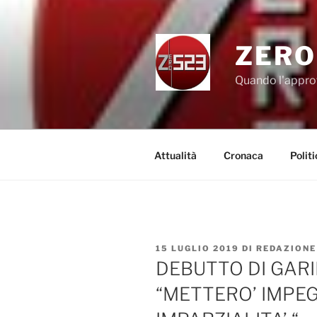
Salta
al
contenuto
ZERO
Quando l'appro
Attualità
Cronaca
Politi
PUBBLICATO
15 LUGLIO 2019
DI
REDAZIONE
IL
DEBUTTO DI GARI
“METTERO’ IMPEG