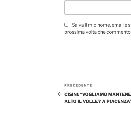
Salva il mio nome, email e 
prossima volta che commento
Navigazione
Articolo
PRECEDENTE
articoli
precedente:
CISINI: “VOGLIAMO MANTEN
ALTO IL VOLLEY A PIACENZA