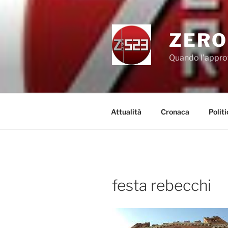
Salta
al
contenuto
ZERO
Quando l'appro
Attualità
Cronaca
Politi
festa rebecchi