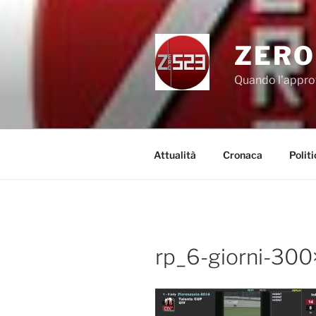
Salta
al
contenuto
ZERO
Quando l'appro
Attualità
Cronaca
Politi
rp_6-giorni-300