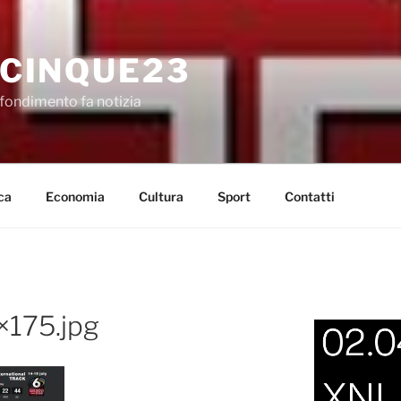
CINQUE23
fondimento fa notizia
ca
Economia
Cultura
Sport
Contatti
×175.jpg