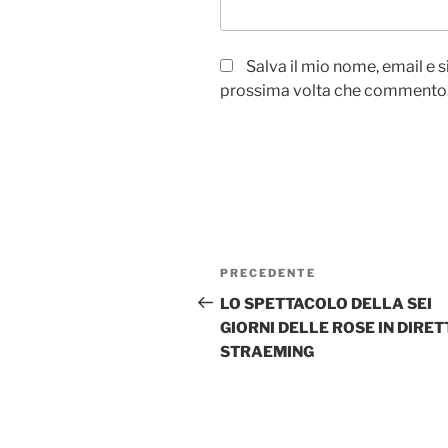
Salva il mio nome, email e 
prossima volta che commento
Navigazione
Articolo
PRECEDENTE
articoli
precedente:
LO SPETTACOLO DELLA SEI
GIORNI DELLE ROSE IN DIRET
STRAEMING