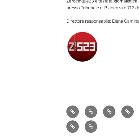
Zerocinque23 è testata giornalistica 
presso Tribunale di Piacenza n.712 d
Direttore responsabile: Elena Camina
Attualità
Cronaca
Politica
Econ
Sport
Contatti