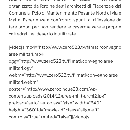
organizzato dall’ordine degli architetti di Piacenza e dal
Comune al Polo di Mantenimento Pesante Nord di viale
Malta. Esperienze a confronto, spunti di riflessione da
fare propri per non rendere le caserme vere e proprie
cattedrali nel deserto inutilizzate.
[videojs mp4=”http://www.zero523.tv/filmati/convegno
aree militari.mp4″
ogg=”http://www.zero523.tv/filmati/convegno aree
militari.ogv”
webm=”http://www.zero523.tv/filmati/convegno aree
militari.webm”
poster=”http://www.zerocinque23.com/wp-
content/uploads/2014/12/aree-milit-archi2.jpg”
preload=”auto” autoplay=”false” width=”640″
height=”360″ id=”movie-id” class=”alignleft”
controls=”true” muted=”false”][/videojs]