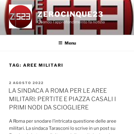
Salta
al
ZEROCINQUE23
contenuto
Quando l'approfondimento fa notizia
Menu
TAG:
AREE MILITARI
PUBBLICATO
2 AGOSTO 2022
IL
LA SINDACA A ROMA PER LE AREE
MILITARI: PERTITE E PIAZZA CASALI I
PRIMI NODI DA SCIOGLIERE
A Roma per snodare l’intricata questione delle aree
militari. La sindaca Tarasconi lo scrive in un post su