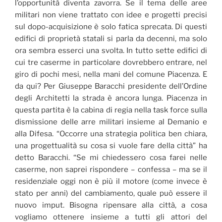
l’opportunità diventa zavorra. Se il tema delle aree
militari non viene trattato con idee e progetti precisi
sul dopo-acquisizione è solo fatica sprecata. Di questi
edifici di proprietà statali si parla da decenni, ma solo
ora sembra esserci una svolta. In tutto sette edifici di
cui tre caserme in particolare dovrebbero entrare, nel
giro di pochi mesi, nella mani del comune Piacenza. E
da qui? Per Giuseppe Baracchi presidente dell’Ordine
degli Architetti la strada è ancora lunga. Piacenza in
questa partita è la cabina di regia nella task force sulla
dismissione delle arre militari insieme al Demanio e
alla Difesa. “Occorre una strategia politica ben chiara,
una progettualità su cosa si vuole fare della città” ha
detto Baracchi. “Se mi chiedessero cosa farei nelle
caserme, non saprei rispondere – confessa – ma se il
residenziale oggi non è più il motore (come invece è
stato per anni) del cambiamento, quale può essere il
nuovo imput. Bisogna ripensare alla città, a cosa
vogliamo ottenere insieme a tutti gli attori del