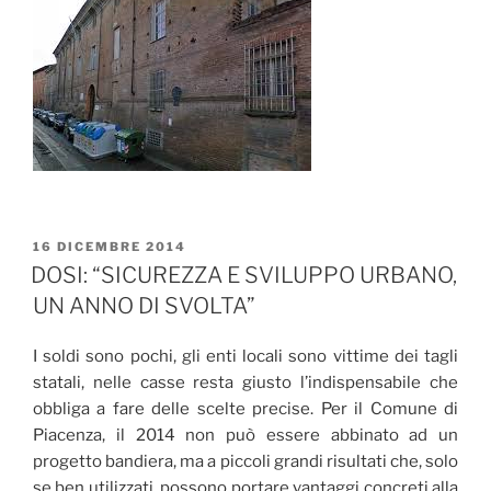
PUBBLICATO
16 DICEMBRE 2014
IL
DOSI: “SICUREZZA E SVILUPPO URBANO,
UN ANNO DI SVOLTA”
I soldi sono pochi, gli enti locali sono vittime dei tagli
statali, nelle casse resta giusto l’indispensabile che
obbliga a fare delle scelte precise. Per il Comune di
Piacenza, il 2014 non può essere abbinato ad un
progetto bandiera, ma a piccoli grandi risultati che, solo
se ben utilizzati, possono portare vantaggi concreti alla