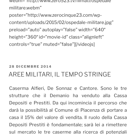
webm=”http://www.zero523.tv/filmati/ospedale
militare.webm”
poster=”http://www.zerocinque23.com/wp-
content/uploads/2015/02/ospedale-militare.jpg”
preload=”auto” autoplay=”false” width=”640″
height=”360″ id=”movie-id” class=”alignleft”
controls=”true” muted=”false”][/videojs]
PUBBLICATO
28 DICEMBRE 2014
IL
AREE MILITARI, IL TEMPO STRINGE
Caserma Alfieri, De Sonnaz e Cantore. Sono le tre
strutture che il Demanio ha venduto alla Cassa
Depositi e Prestiti. Da qui incomincia il percorso che
darà la possibilità al Comune di Piacenza di portare a
casa il 15% del valore di vendita. Il ruolo della Cassa
Depositi Prestiti è fondamentale; sarà lei a rimettere
sul mercato le tre caserme alla ricerca di potenziali