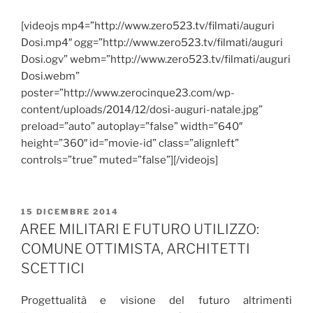
[videojs mp4=”http://www.zero523.tv/filmati/auguri
Dosi.mp4″ ogg=”http://www.zero523.tv/filmati/auguri
Dosi.ogv” webm=”http://www.zero523.tv/filmati/auguri
Dosi.webm”
poster=”http://www.zerocinque23.com/wp-
content/uploads/2014/12/dosi-auguri-natale.jpg”
preload=”auto” autoplay=”false” width=”640″
height=”360″ id=”movie-id” class=”alignleft”
controls=”true” muted=”false”][/videojs]
PUBBLICATO
15 DICEMBRE 2014
IL
AREE MILITARI E FUTURO UTILIZZO:
COMUNE OTTIMISTA, ARCHITETTI
SCETTICI
Progettualità e visione del futuro altrimenti