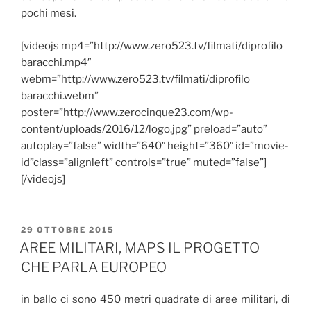
pochi mesi.
[videojs mp4=”http://www.zero523.tv/filmati/diprofilo
baracchi.mp4″
webm=”http://www.zero523.tv/filmati/diprofilo
baracchi.webm”
poster=”http://www.zerocinque23.com/wp-
content/uploads/2016/12/logo.jpg” preload=”auto”
autoplay=”false” width=”640″ height=”360″ id=”movie-
id”class=”alignleft” controls=”true” muted=”false”]
[/videojs]
PUBBLICATO
29 OTTOBRE 2015
IL
AREE MILITARI, MAPS IL PROGETTO
CHE PARLA EUROPEO
in ballo ci sono 450 metri quadrate di aree militari, di