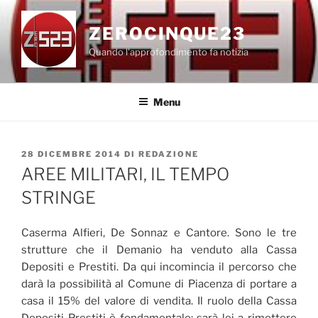
Salta
al
ZEROCINQUE23
contenuto
Quando l'approfondimento fa notizia
Menu
PUBBLICATO
28 DICEMBRE 2014
DI
REDAZIONE
IL
AREE MILITARI, IL TEMPO
STRINGE
Caserma Alfieri, De Sonnaz e Cantore. Sono le tre
strutture che il Demanio ha venduto alla Cassa
Depositi e Prestiti. Da qui incomincia il percorso che
darà la possibilità al Comune di Piacenza di portare a
casa il 15% del valore di vendita. Il ruolo della Cassa