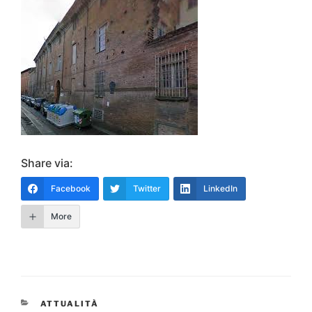
Share via:
Facebook
Twitter
LinkedIn
More
CATEGORIE
ATTUALITÀ