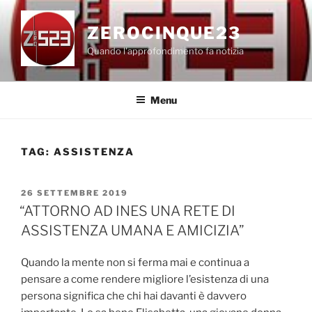
Salta
al
ZEROCINQUE23
contenuto
Quando l'approfondimento fa notizia
Menu
TAG:
ASSISTENZA
PUBBLICATO
26 SETTEMBRE 2019
IL
“ATTORNO AD INES UNA RETE DI
ASSISTENZA UMANA E AMICIZIA”
Quando la mente non si ferma mai e continua a
pensare a come rendere migliore l’esistenza di una
persona significa che chi hai davanti è davvero