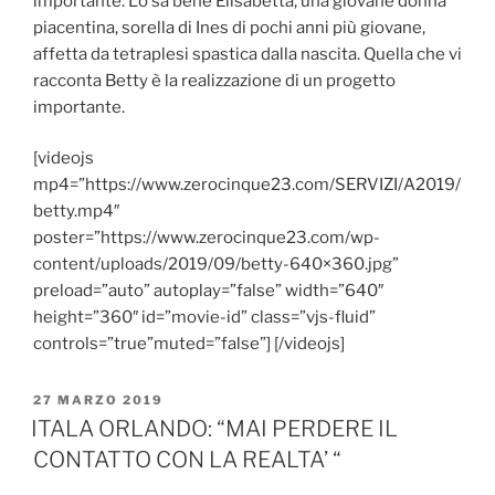
importante. Lo sa bene Elisabetta, una giovane donna
piacentina, sorella di Ines di pochi anni più giovane,
affetta da tetraplesi spastica dalla nascita. Quella che vi
racconta Betty è la realizzazione di un progetto
importante.
[videojs
mp4=”https://www.zerocinque23.com/SERVIZI/A2019/
betty.mp4″
poster=”https://www.zerocinque23.com/wp-
content/uploads/2019/09/betty-640×360.jpg”
preload=”auto” autoplay=”false” width=”640″
height=”360″ id=”movie-id” class=”vjs-fluid”
controls=”true”muted=”false”] [/videojs]
PUBBLICATO
27 MARZO 2019
IL
ITALA ORLANDO: “MAI PERDERE IL
CONTATTO CON LA REALTA’ “