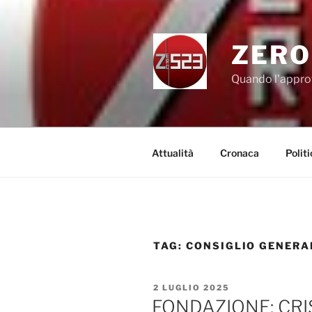
Salta
al
contenuto
ZERO
Quando l'appro
Attualità
Cronaca
Politi
TAG:
CONSIGLIO GENERA
PUBBLICATO
2 LUGLIO 2025
IL
FONDAZIONE: CRI