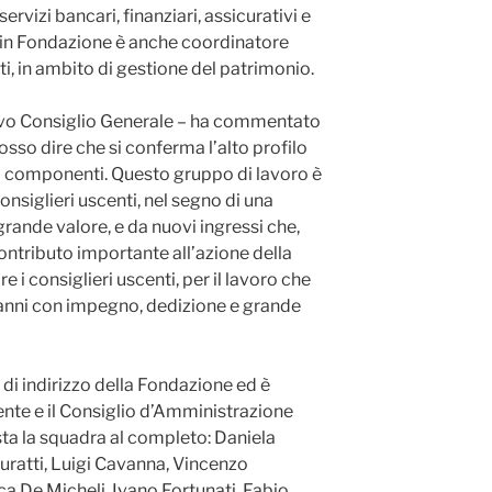
rvizi bancari, finanziari, assicurativi e
 in Fondazione è anche coordinatore
, in ambito di gestione del patrimonio.
uovo Consiglio Generale – ha commentato
osso dire che si conferma l’alto profilo
i componenti. Questo gruppo di lavoro è
nsiglieri uscenti, nel segno di una
rande valore, e da nuovi ingressi che,
ontributo importante all’azione della
 i consiglieri uscenti, per il lavoro che
 anni con impegno, dedizione e grande
 di indirizzo della Fondazione ed è
ente e il Consiglio d’Amministrazione
ta la squadra al completo: Daniela
Buratti, Luigi Cavanna, Vincenzo
ca De Micheli, Ivano Fortunati, Fabio