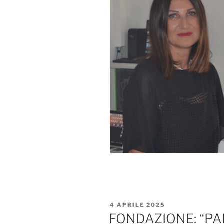
PUBBLICATO
4 APRILE 2025
IL
FONDAZIONE: “P