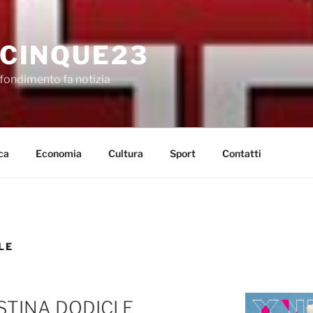
CINQUE23
fondimento fa notizia
ca
Economia
Cultura
Sport
Contatti
LE
STINA DODICI E