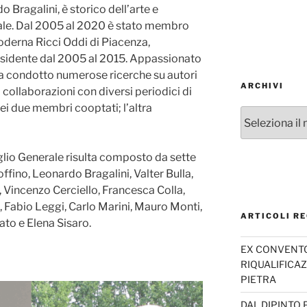
 Bragalini, è storico dell’arte e
iale. Dal 2005 al 2020 è stato membro
oderna Ricci Oddi di Piacenza,
esidente dal 2005 al 2015. Appassionato
 ha condotto numerose ricerche su autori
ARCHIVI
 collaborazioni con diversi periodici di
dei due membri cooptati; l’altra
Archivi
lio Generale risulta composto da sette
ffino, Leonardo Bragalini, Valter Bulla,
, Vincenzo Cerciello, Francesca Colla,
i, Fabio Leggi, Carlo Marini, Mauro Monti,
ARTICOLI RE
ato e Elena Sisaro.
EX CONVENTO 
RIQUALIFICAZ
PIETRA
DAL DIPINTO 