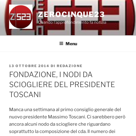
Salta
al
ZEROCINQUE23
contenuto
Quando l'approfondimento fa notizia
Menu
PUBBLICATO
13 OTTOBRE 2014
DI
REDAZIONE
IL
FONDAZIONE, I NODI DA
SCIOGLIERE DEL PRESIDENTE
TOSCANI
Manca una settimana al primo consiglio generale del
nuovo presidente Massimo Toscani. Ci sarebbero però
ancora alcuni nodo da sciogliere che riguardano
soprattutto la composizione del cda. Il numero dei