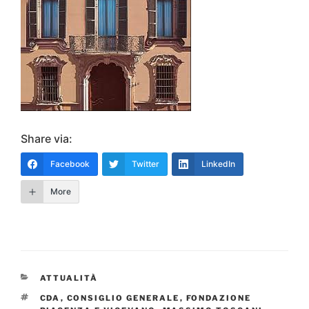
Share via:
Facebook
Twitter
LinkedIn
More
CATEGORIE
ATTUALITÀ
TAG
CDA
,
CONSIGLIO GENERALE
,
FONDAZIONE