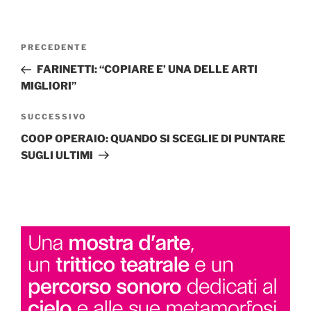
Navigazione
Articolo
PRECEDENTE
articoli
precedente:
FARINETTI: “COPIARE E’ UNA DELLE ARTI
MIGLIORI”
Articolo
SUCCESSIVO
successivo
COOP OPERAIO: QUANDO SI SCEGLIE DI PUNTARE
SUGLI ULTIMI