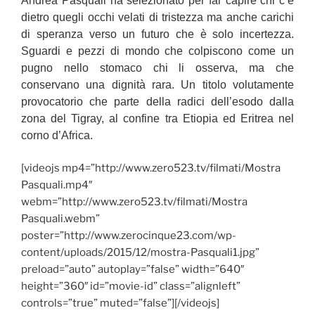
Andrea Pasquali ha selezionato per far capire chi c’è
dietro quegli occhi velati di tristezza ma anche carichi
di speranza verso un futuro che è solo incertezza.
Sguardi e pezzi di mondo che colpiscono come un
pugno nello stomaco chi li osserva, ma che
conservano una dignità rara. Un titolo volutamente
provocatorio che parte della radici dell’esodo dalla
zona del Tigray, al confine tra Etiopia ed Eritrea nel
corno d’Africa.
[videojs mp4=”http://www.zero523.tv/filmati/Mostra
Pasquali.mp4″
webm=”http://www.zero523.tv/filmati/Mostra
Pasquali.webm”
poster=”http://www.zerocinque23.com/wp-
content/uploads/2015/12/mostra-Pasquali1.jpg”
preload=”auto” autoplay=”false” width=”640″
height=”360″ id=”movie-id” class=”alignleft”
controls=”true” muted=”false”][/videojs]