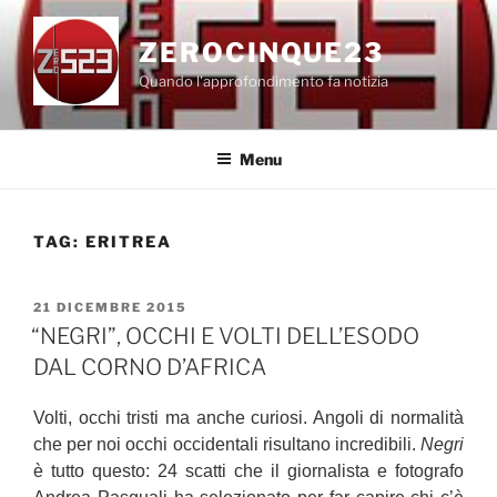
Salta
al
ZEROCINQUE23
contenuto
Quando l'approfondimento fa notizia
Menu
TAG:
ERITREA
PUBBLICATO
21 DICEMBRE 2015
IL
“NEGRI”, OCCHI E VOLTI DELL’ESODO
DAL CORNO D’AFRICA
Volti, occhi tristi ma anche curiosi. Angoli di normalità
che per noi occhi occidentali risultano incredibili.
Negri
è tutto questo: 24 scatti che il giornalista e fotografo