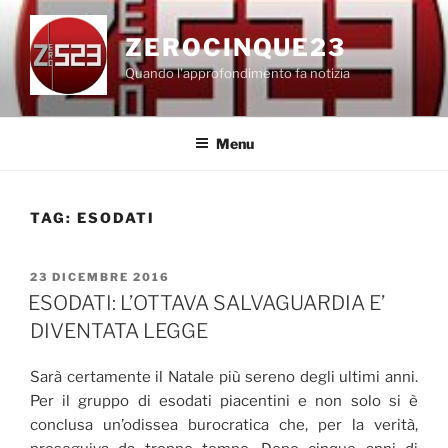
Salta
al
ZEROCINQUE23
contenuto
Quando l'approfondimento fa notizia
Menu
TAG:
ESODATI
PUBBLICATO
23 DICEMBRE 2016
IL
ESODATI: L’OTTAVA SALVAGUARDIA E’
DIVENTATA LEGGE
Sarà certamente il Natale più sereno degli ultimi anni.
Per il gruppo di esodati piacentini e non solo si è
conclusa un’odissea burocratica che, per la verità,