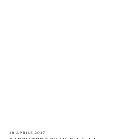
PUBBLICATO
18 APRILE 2017
IL