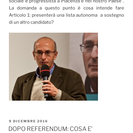
sociale e progressista a Piacenza e nel nostro Paese”.
La domanda a questo punto è cosa intende fare
Articolo 1: presenterà una lista autonoma a sostegno
di un altro candidato?
PUBBLICATO
9 DICEMBRE 2016
IL
DOPO REFERENDUM: COSA E’