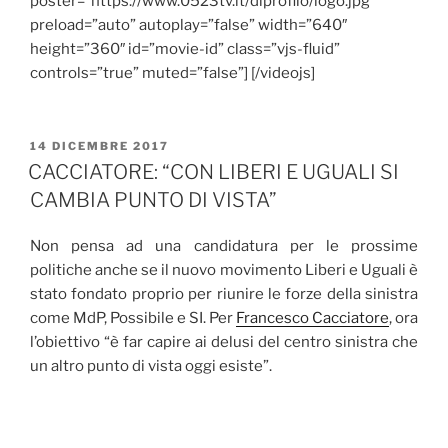
poster=”https://www.0523tv.it/diprofilo/logo.jpg”
preload=”auto” autoplay=”false” width=”640″
height=”360″ id=”movie-id” class=”vjs-fluid”
controls=”true” muted=”false”] [/videojs]
PUBBLICATO
14 DICEMBRE 2017
IL
CACCIATORE: “CON LIBERI E UGUALI SI
CAMBIA PUNTO DI VISTA”
Non pensa ad una candidatura per le prossime
politiche anche se il nuovo movimento Liberi e Uguali è
stato fondato proprio per riunire le forze della sinistra
come MdP, Possibile e SI. Per
Francesco Cacciatore
, ora
l’obiettivo “è far capire ai delusi del centro sinistra che
un altro punto di vista oggi esiste”.