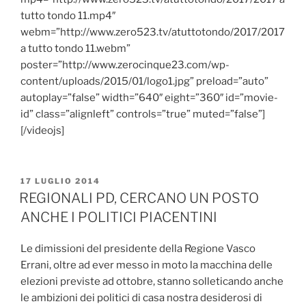
tutto tondo 11.mp4″
webm=”http://www.zero523.tv/atuttotondo/2017/2017
a tutto tondo 11.webm”
poster=”http://www.zerocinque23.com/wp-
content/uploads/2015/01/logo1.jpg” preload=”auto”
autoplay=”false” width=”640″ eight=”360″ id=”movie-
id” class=”alignleft” controls=”true” muted=”false”]
[/videojs]
PUBBLICATO
17 LUGLIO 2014
IL
REGIONALI PD, CERCANO UN POSTO
ANCHE I POLITICI PIACENTINI
Le dimissioni del presidente della Regione Vasco
Errani, oltre ad ever messo in moto la macchina delle
elezioni previste ad ottobre, stanno solleticando anche
le ambizioni dei politici di casa nostra desiderosi di