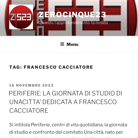
Salta
al
ZEROCINQUE23
contenuto
Quando l'approfondimento fa notizia
Menu
TAG:
FRANCESCO CACCIATORE
PUBBLICATO
16 NOVEMBRE 2023
IL
PERIFERIE: LA GIORNATA DI STUDIO DI
UNACITTA’ DEDICATA A FRANCESCO
CACCIATORE
Si intitola
Periferie, centri di vita quotidiana
, la giornata
di studio e confronto del comitato Una città, nato per