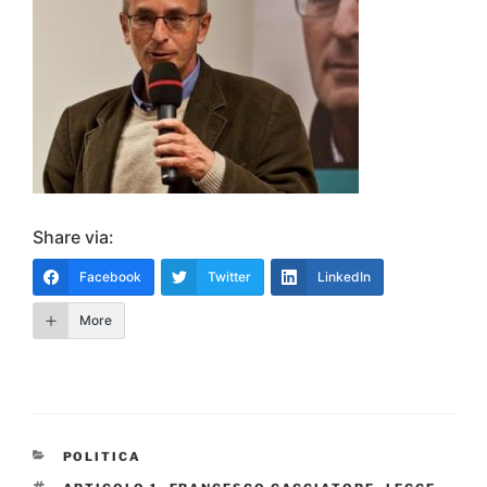
Share via:
Facebook
Twitter
LinkedIn
More
CATEGORIE
POLITICA
TAG