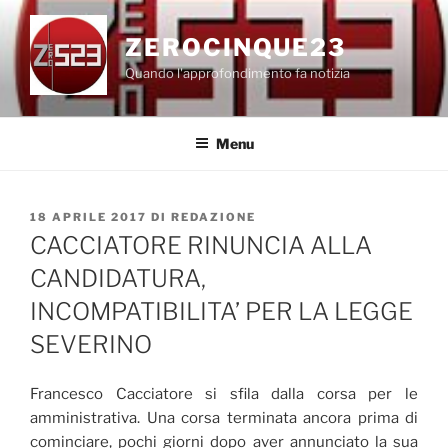
Salta
al
ZEROCINQUE23
contenuto
Quando l'approfondimento fa notizia
Menu
PUBBLICATO
18 APRILE 2017
DI
REDAZIONE
IL
CACCIATORE RINUNCIA ALLA
CANDIDATURA,
INCOMPATIBILITA’ PER LA LEGGE
SEVERINO
Francesco Cacciatore si sfila dalla corsa per le
amministrativa. Una corsa terminata ancora prima di
cominciare, pochi giorni dopo aver annunciato la sua