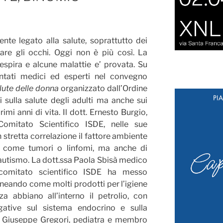
nte legato alla salute, soprattutto dei
are gli occhi. Oggi non è più così. La
 respira e alcune malattie e’ provata. Su
ntati medici ed esperti nel convegno
lute delle donna
organizzato dall’Ordine
i sulla salute degli adulti ma anche sui
imi anni di vita. Il dott. Ernesto Burgio,
Comitato Scientifico ISDE, nelle sue
 stretta correlazione il fattore ambiente
e come tumori o linfomi, ma anche di
’autismo. La dott.ssa Paola Sbisà medico
comitato scientifico ISDE ha messo
lineando come molti prodotti per l’igiene
a abbiano all’interno il petrolio, con
ative sul sistema endocrino e sulla
t. Giuseppe Gregori, pediatra e membro