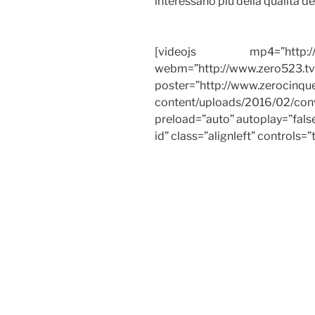
interessano più della qualità de
[videojs mp4=”http://www
webm=”http://www.zero523.tv
poster=”http://www.zerocinq
content/uploads/2016/02/conv
preload=”auto” autoplay=”fals
id” class=”alignleft” controls=