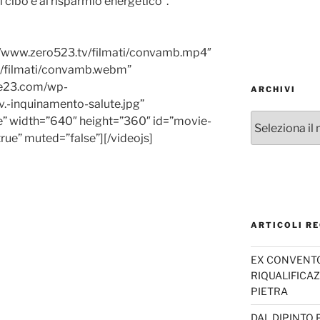
l cibo e al risparmio energetico”.
.zero523.tv/filmati/convamb.mp4″
/filmati/convamb.webm”
ue23.com/wp-
ARCHIVI
.-inquinamento-salute.jpg”
Archivi
e” width=”640″ height=”360″ id=”movie-
”true” muted=”false”][/videojs]
ARTICOLI RE
EX CONVENTO 
RIQUALIFICAZ
PIETRA
DAL DIPINTO 