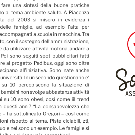
fare una sintesi della buone pratiche
rno al tema ambiente-salute.
A Piacenza
lita del 2003 si misero in evidenza i
elle famiglie, ad esempio l’alta per
 accompagnati a scuola in macchina. Tra
to, con il sostegno dell’amministrazione,
da utilizzare: attività motoria, andare a
 Poi sono seguiti spot pubblicitari fatti
re al progetto Pedibus, oggi sono oltre
ecipano all’iniziativa. Sono nate anche
’università. In un secondo questionario e’
 su 10 percepiscono la situazione di
ei bambini non svolge abbastanza attività
 su 10 sono obesi, così come iil trend
n questi anni? “La consapevolezza che
 – ha sottolineato Gregori – così come
ni rispetto al tema. Piste ciclabili, ztl,
cuole nel sono un esempio. Le famiglie si