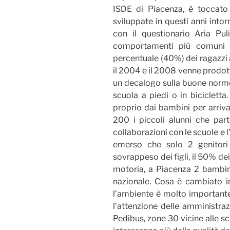
ISDE di Piacenza, è toccato 
sviluppate in questi anni into
con il questionario Aria Pu
comportamenti più comuni d
percentuale (40%) dei ragazzi
il 2004 e il 2008 venne prodot
un decalogo sulla buone norme 
scuola a piedi o in bicicletta.
proprio dai bambini per arriva
200 i piccoli alunni che part
collaborazioni con le scuole e l
emerso che solo 2 genitori
sovrappeso dei figli, il 50% d
motoria, a Piacenza 2 bambini
nazionale.
Cosa è cambiato i
l’ambiente è molto importante
l’attenzione delle amministrazio
Pedibus, zone 30 vicine alle s