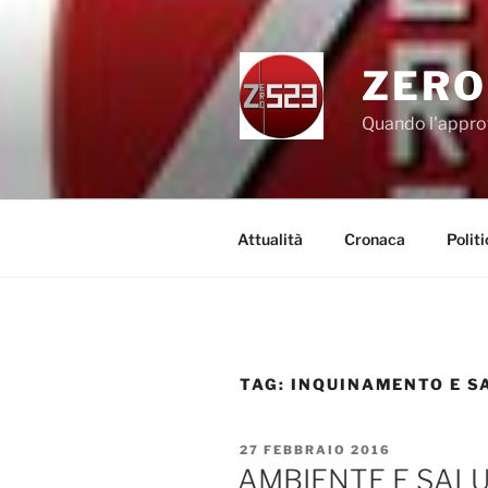
Salta
al
contenuto
ZERO
Quando l'appro
Attualità
Cronaca
Politi
TAG:
INQUINAMENTO E S
PUBBLICATO
27 FEBBRAIO 2016
IL
AMBIENTE E SALU