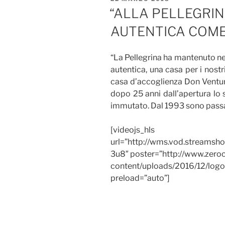
IL
“ALLA PELLEGRI
AUTENTICA COME 
“La Pellegrina ha mantenuto ne
autentica, una casa per i nostri
casa d’accoglienza Don Venturi
dopo 25 anni dall’apertura lo s
immutato. Dal 1993 sono passate
[videojs_hls
url=”http://wms.vod.streamsh
3u8″ poster=”http://www.zer
content/uploads/2016/12/logo
preload=”auto”]