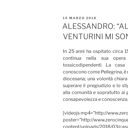
PUBBLICATO
15 MARZO 2018
IL
ALESSANDRO: “A
VENTURINI MI SO
In 25 anni ha ospitato circa 1
continua nella sua opera
tossicodipendenti. La casa 
conoscono come Pellegrina, è n
diocesana; una volontà chiara 
superare il pregiudizio e lo s
alla comunità e sopratutto ai 
consapevolezza e conoscenza
[videojs mp4=”http://www.zero
poster=”http://www.zerocinq
content/uploads/2018/03/casa