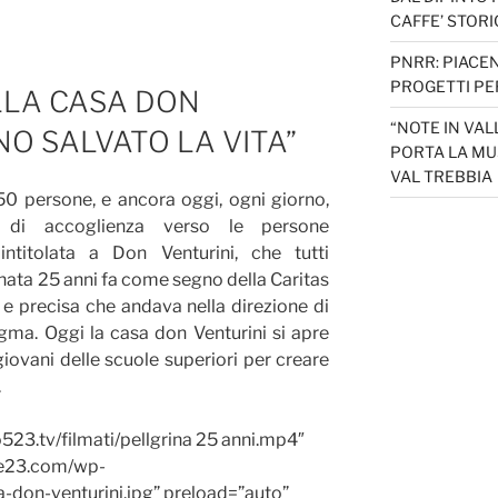
CAFFE’ STORI
PNRR: PIACEN
PROGETTI PER
LLA CASA DON
“NOTE IN VAL
NO SALVATO LA VITA”
PORTA LA MU
VAL TREBBIA
50 persone, e ancora oggi, ogni giorno,
 di accoglienza verso le persone
intitolata a Don Venturini, che tutti
ata 25 anni fa come segno della Caritas
e precisa che andava nella direzione di
tigma. Oggi la casa don Venturini si apre
giovani delle scuole superiori per creare
.
523.tv/filmati/pellgrina 25 anni.mp4″
ue23.com/wp-
-don-venturini.jpg” preload=”auto”