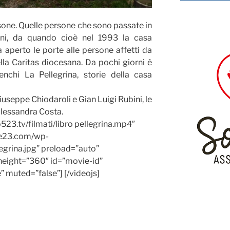
ersone. Quelle persone che sono passate in
nni, da quando cioè nel 1993 la casa
 aperto le porte alle persone affetti da
la Caritas diocesana. Da pochi giorni è
enchi
La Pellegrina, storie della casa
iuseppe Chiodaroli e Gian Luigi Rubini, le
lessandra Costa.
23.tv/filmati/libro pellegrina.mp4″
ue23.com/wp-
grina.jpg” preload=”auto”
height=”360″ id=”movie-id”
e” muted=”false”] [/videojs]