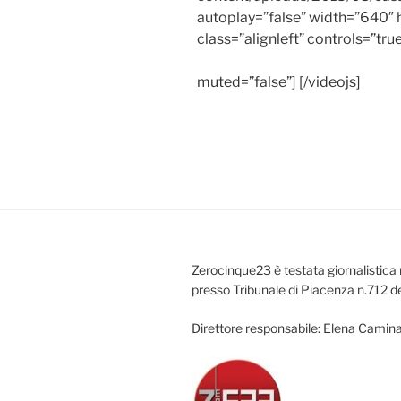
autoplay=”false” width=”640″ 
class=”alignleft” controls=”tru
muted=”false”] [/videojs]
Zerocinque23 è testata giornalistica 
presso Tribunale di Piacenza n.712 d
Direttore responsabile: Elena Camina