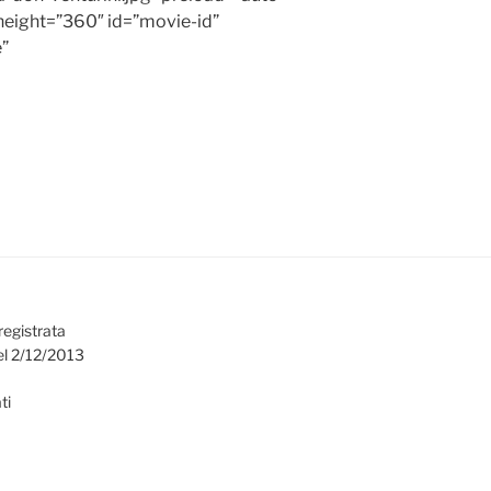
height=”360″ id=”movie-id”
e”
registrata
el 2/12/2013
ti