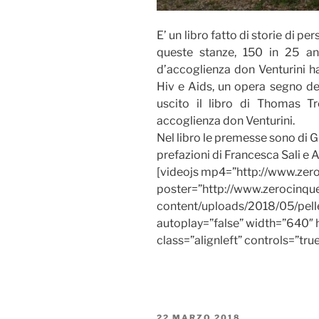
E’ un libro fatto di storie di p
queste stanze, 150 in 25 a
d’accoglienza don Venturini ha
Hiv e Aids, un opera segno del
uscito il libro di
Thomas Tr
accoglienza don Venturini.
Nel libro le premesse sono di G
prefazioni di
Francesca Sali
e A
[videojs mp4=”http://www.zero5
poster=”http://www.zerocinq
content/uploads/2018/05/pelle
autoplay=”false” width=”640″ 
class=”alignleft” controls=”tru
PUBBLICATO
22 MARZO 2018