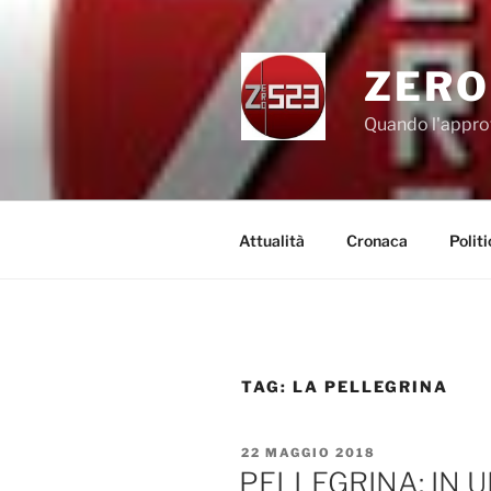
Salta
al
contenuto
ZERO
Quando l'appro
Attualità
Cronaca
Politi
TAG:
LA PELLEGRINA
PUBBLICATO
22 MAGGIO 2018
IL
PELLEGRINA: IN U