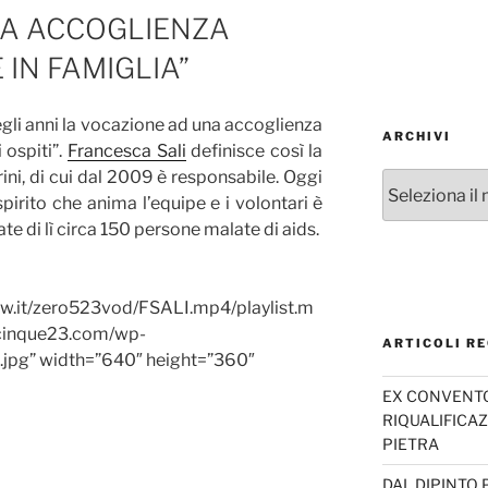
NA ACCOGLIENZA
IN FAMIGLIA”
gli anni la vocazione ad una accoglienza
ARCHIVI
 ospiti”.
Francesca Sali
definisce così la
ni, di cui dal 2009 è responsabile. Oggi
Archivi
pirito che anima l’equipe e i volontari è
 di lì circa 150 persone malate di aids.
ow.it/zero523vod/FSALI.mp4/playlist.m
ocinque23.com/wp-
ARTICOLI RE
.jpg” width=”640″ height=”360″
EX CONVENTO 
RIQUALIFICAZ
PIETRA
DAL DIPINTO 