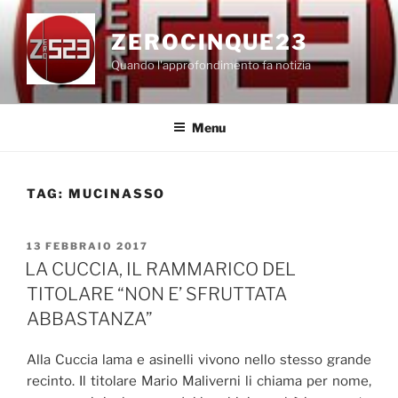
Salta
al
ZEROCINQUE23
contenuto
Quando l'approfondimento fa notizia
Menu
TAG:
MUCINASSO
PUBBLICATO
13 FEBBRAIO 2017
IL
LA CUCCIA, IL RAMMARICO DEL
TITOLARE “NON E’ SFRUTTATA
ABBASTANZA”
Alla Cuccia lama e asinelli vivono nello stesso grande
recinto. Il titolare Mario Maliverni li chiama per nome,