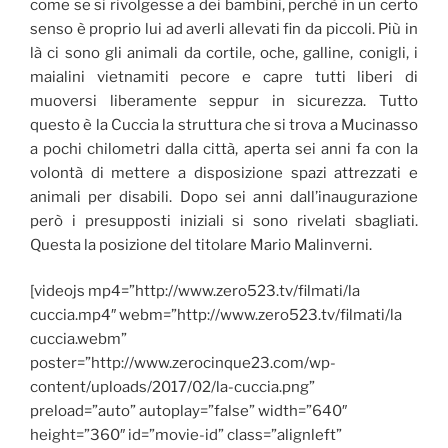
come se si rivolgesse a dei bambini, perchè in un certo
senso è proprio lui ad averli allevati fin da piccoli. Più in
là ci sono gli animali da cortile, oche, galline, conigli, i
maialini vietnamiti pecore e capre tutti liberi di
muoversi liberamente seppur in sicurezza. Tutto
questo è la Cuccia la struttura che si trova a Mucinasso
a pochi chilometri dalla città, aperta sei anni fa con la
volontà di mettere a disposizione spazi attrezzati e
animali per disabili. Dopo sei anni dall’inaugurazione
però i presupposti iniziali si sono rivelati sbagliati.
Questa la posizione del titolare Mario Malinverni.
[videojs mp4=”http://www.zero523.tv/filmati/la
cuccia.mp4″ webm=”http://www.zero523.tv/filmati/la
cuccia.webm”
poster=”http://www.zerocinque23.com/wp-
content/uploads/2017/02/la-cuccia.png”
preload=”auto” autoplay=”false” width=”640″
height=”360″ id=”movie-id” class=”alignleft”