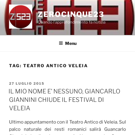
Salta
al
ZEROCINQUE23
contenuto
Quando l'approfondimento fa notizia
Menu
TAG:
TEATRO ANTICO VELEIA
PUBBLICATO
27 LUGLIO 2015
IL
IL MIO NOME E’ NESSUNO, GIANCARLO
GIANNINI CHIUDE IL FESTIVAL DI
VELEIA
Ultimo appuntamento con il Teatro Antico di Veleia. Sul
palco naturale dei resti romanici salirà Guancarlo