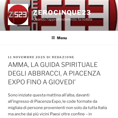
Salta
al
ZEROCINQUE23
contenuto
Quando l'approfondimento fa notizia
Menu
PUBBLICATO
11 NOVEMBRE 2025
DI
REDAZIONE
IL
AMMA, LA GUIDA SPIRITUALE
DEGLI ABBRACCI, A PIACENZA
EXPO FINO A GIOVEDI’
Sono iniziate questa mattina all’alba, davanti
all’ingresso di Piacenza Expo, le code formate da
migliaia di persone provenienti non solo da tutta Italia
ma anche dai più vicini Paesi oltre confine – in