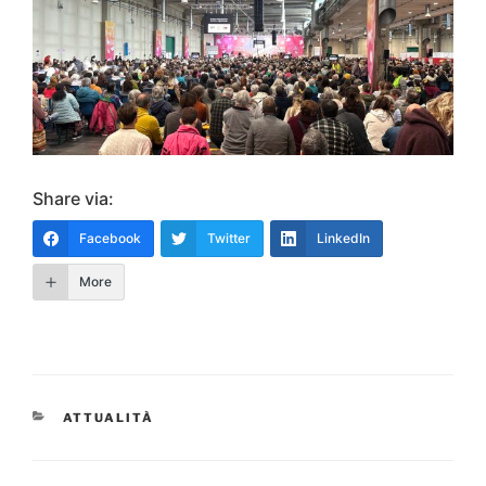
Share via:
Facebook
Twitter
LinkedIn
More
CATEGORIE
ATTUALITÀ