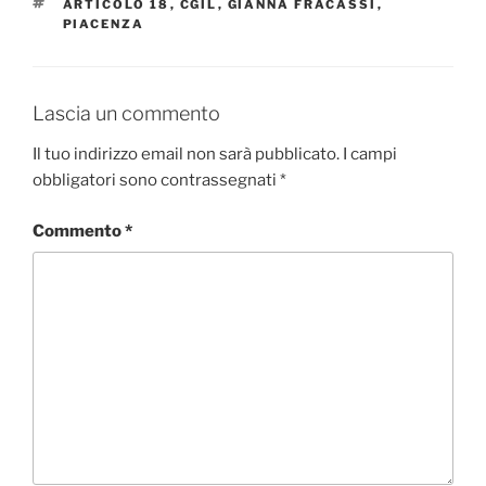
TAG
ARTICOLO 18
,
CGIL
,
GIANNA FRACASSI
,
PIACENZA
Lascia un commento
Il tuo indirizzo email non sarà pubblicato.
I campi
obbligatori sono contrassegnati
*
Commento
*