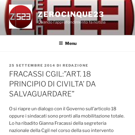
Salta
al
ZEROCINQUE23
contenuto
Quando l'approfondimento fa notizia
Menu
PUBBLICATO
25 SETTEMBRE 2014
DI
REDAZIONE
IL
FRACASSI CGIL:”ART. 18
PRINCIPIO DI CIVILTA’ DA
SALVAGUARDARE”
O si riapre un dialogo con il Governo sull’articolo 18
oppure i sindacati sono pronti alla mobilitazione totale.
Lo ha ribadito Gianna Fracassi della segreteria
nazionale della Cgil nel corso della suo intervento