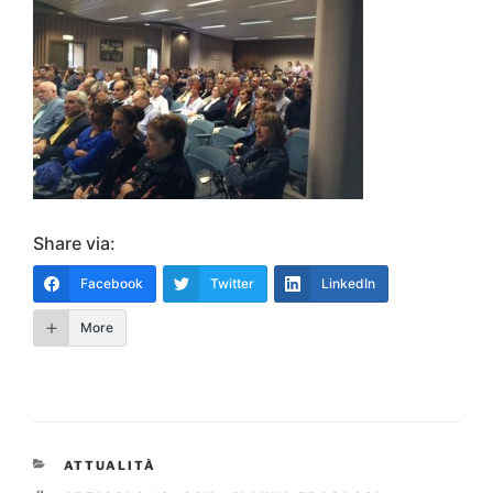
Share via:
Facebook
Twitter
LinkedIn
More
CATEGORIE
ATTUALITÀ