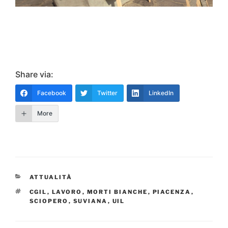
Share via:
Facebook
Twitter
LinkedIn
More
CATEGORIE
ATTUALITÀ
TAG
CGIL
,
LAVORO
,
MORTI BIANCHE
,
PIACENZA
,
SCIOPERO
,
SUVIANA
,
UIL