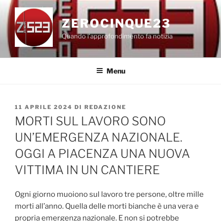
Salta
al
ZEROCINQUE23
contenuto
Quando l'approfondimento fa notizia
Menu
PUBBLICATO
11 APRILE 2024
DI
REDAZIONE
IL
MORTI SUL LAVORO SONO
UN’EMERGENZA NAZIONALE.
OGGI A PIACENZA UNA NUOVA
VITTIMA IN UN CANTIERE
Ogni giorno muoiono sul lavoro tre persone, oltre mille
morti all’anno. Quella delle morti bianche è una vera e
propria emergenza nazionale. E non si potrebbe