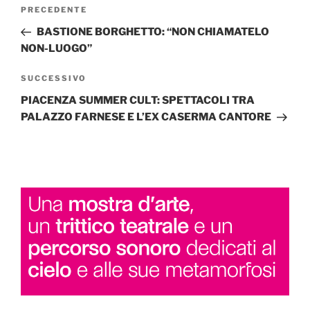
Navigazione
Articolo
PRECEDENTE
articoli
precedente:
BASTIONE BORGHETTO: “NON CHIAMATELO
NON-LUOGO”
Articolo
SUCCESSIVO
successivo
PIACENZA SUMMER CULT: SPETTACOLI TRA
PALAZZO FARNESE E L’EX CASERMA CANTORE