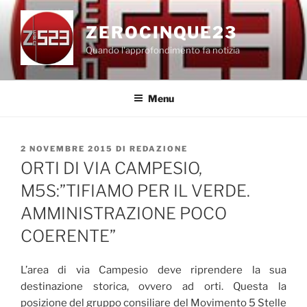
Salta
al
ZEROCINQUE23
contenuto
Quando l'approfondimento fa notizia
Menu
PUBBLICATO
2 NOVEMBRE 2015
DI
REDAZIONE
IL
ORTI DI VIA CAMPESIO,
M5S:”TIFIAMO PER IL VERDE.
AMMINISTRAZIONE POCO
COERENTE”
L’area di via Campesio deve riprendere la sua
destinazione storica, ovvero ad orti. Questa la
posizione del gruppo consiliare del Movimento 5 Stelle