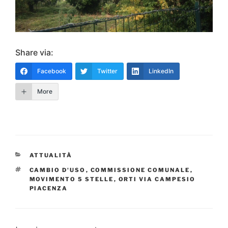
Share via:
Facebook
Twitter
LinkedIn
More
CATEGORIE
ATTUALITÀ
TAG
CAMBIO D'USO
,
COMMISSIONE COMUNALE
,
MOVIMENTO 5 STELLE
,
ORTI VIA CAMPESIO
PIACENZA