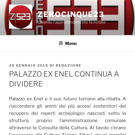
Salta
al
ZEROCINQUE23
contenuto
Quando l'approfondimento fa notizia
Menu
PUBBLICATO
30 GENNAIO 2015
DI
REDAZIONE
IL
PALAZZO EX ENEL CONTINUA A
DIVIDERE
Palazzo ex Enel e il suo futuro tornano alla ribalta. A
riaccendere gli animi dei più accesi sostenitori del
recupero dei reperti archeologici nascosti sotto la
struttura, proprio l’amministrazione comunale
attraverso la Consulta della Cultura. Al tavolo c’erano