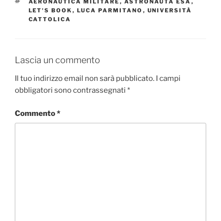
TAG
AERONAUTICA MILITARE
,
ASTRONAUTA ESA
,
LET'S BOOK
,
LUCA PARMITANO
,
UNIVERSITÀ
CATTOLICA
Lascia un commento
Il tuo indirizzo email non sarà pubblicato.
I campi
obbligatori sono contrassegnati
*
Commento
*