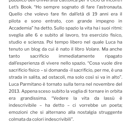
pubblico dell’Università Cattolica per il ciclo di incontri
Let’s Book. “Ho sempre sognato di fare l’astronauta.
Quello che volevo fare fin dall’età di 19 anni era il
pilota e sono entrato, con grande impegno in
Accademia” ha detto. Sullo spazio la vita ha i suoi ritmi:
sveglia alle 6 e subito al lavoro, tra esercizio fisico,
studio e scienza. Poi tempo libero nel quale Luca ha
tenuto un blog da cui è nato il libro
Volare
. Ma anche
tanto sacrificio immediatamente ripagato
dall’esperienza di vivere nello spazio. “Cosa vuole dire
sacrificio fisico – si domanda -il sacrificio, per me, è una
strada in salita, ad ostacoli, ma solo così si va in alto”.
Luca Parmitano è tornato sulla terra nel novembre del
2013. Appena sceso subito la voglia di tornare in orbita
era grandissima. “Vedere la vita da lassù è
indescrivibile – ha detto – ci vorrebbe un poeta;
emozioni che si alternano alla nostalgia struggente
colmata da colori indescrivibili”.