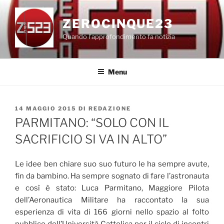
Salta
al
ZEROCINQUE23
contenuto
Quando l'approfondimento fa notizia
Menu
PUBBLICATO
14 MAGGIO 2015
DI
REDAZIONE
IL
PARMITANO: “SOLO CON IL
SACRIFICIO SI VA IN ALTO”
Le idee ben chiare suo suo futuro le ha sempre avute,
fin da bambino. Ha sempre sognato di fare l’astronauta
e così è stato: Luca Parmitano, Maggiore Pilota
dell’Aeronautica Militare ha raccontato la sua
esperienza di vita di 166 giorni nello spazio al folto