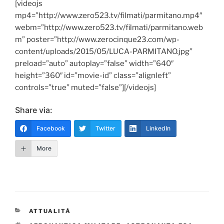
[videojs
mp4=”http://www.zero523.tv/filmati/parmitano.mp4″
webm=”http://www.zero523.tv/filmati/parmitano.web
m” poster=”http://www.zerocinque23.com/wp-
content/uploads/2015/05/LUCA-PARMITANO.jpg”
preload=”auto” autoplay=”false” width=”640″
height=”360″ id=”movie-id” class=”alignleft”
controls=”true” muted=”false”][/videojs]
Share via:
Facebook
Twitter
LinkedIn
More
CATEGORIE
ATTUALITÀ