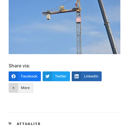
Share via:
Facebook
Twitter
LinkedIn
More
CATEGORIE
ATTUALITÀ