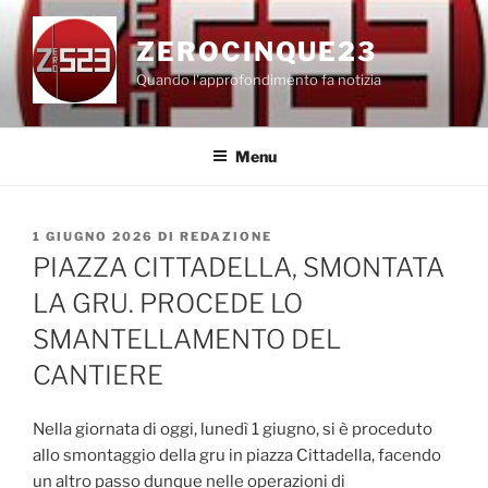
Salta
al
ZEROCINQUE23
contenuto
Quando l'approfondimento fa notizia
Menu
PUBBLICATO
1 GIUGNO 2026
DI
REDAZIONE
IL
PIAZZA CITTADELLA, SMONTATA
LA GRU. PROCEDE LO
SMANTELLAMENTO DEL
CANTIERE
Nella giornata di oggi, lunedì 1 giugno, si è proceduto
allo smontaggio della gru in piazza Cittadella, facendo
un altro passo dunque nelle operazioni di