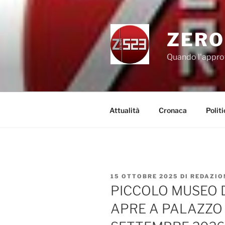
Salta
al
contenuto
ZERO
Quando l'appro
Attualità
Cronaca
Politi
PUBBLICATO
15 OTTOBRE 2025
DI
REDAZIO
IL
PICCOLO MUSEO 
APRE A PALAZZO 