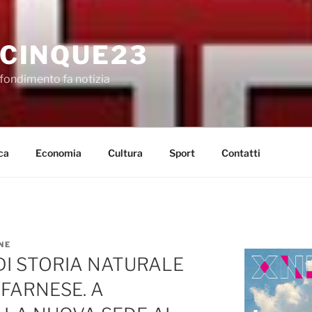
CINQUE23
fondimento fa notizia
ca
Economia
Cultura
Sport
Contatti
NE
DI STORIA NATURALE
FARNESE. A