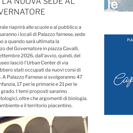
 LA NUOVA SEDE AL
OVERNATORE
ale riaprirà alle scuole e al pubblico a
saranno i locali di Palazzo farnese, sede
ino a quando sarà ultimata la
zzo del Governatore in piazza Cavalli,
ttembre 2026, dall’avvio, quindi, del
seo lasciò l’Urban Center di via
ebbero stati occupati da nuovi corsi di
o. A Palazzo Farnese si svolgeranno 47
nfanzia, 17 per le primarie e 21 per le
grado. I temi proposti saranno
ntologici, oltre che argomenti di biologia.
ambiente e il territorio piacentino.