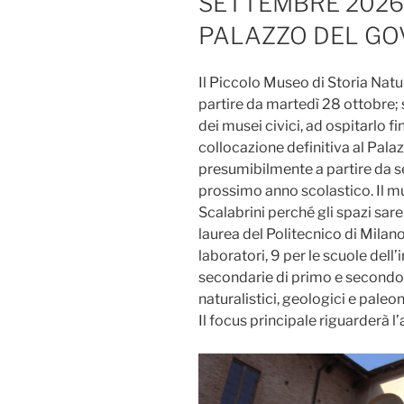
SETTEMBRE 2026
PALAZZO DEL G
Il Piccolo Museo di Storia Natur
partire da martedì 28 ottobre; 
dei musei civici, ad ospitarlo f
collocazione definitiva al Pala
presumibilmente a partire da se
prossimo anno scolastico. Il mu
Scalabrini perché gli spazi sar
laurea del Politecnico di Milan
laboratori, 9 per le scuole dell’i
secondarie di primo e secondo 
naturalistici, geologici e paleo
Il focus principale riguarderà l’