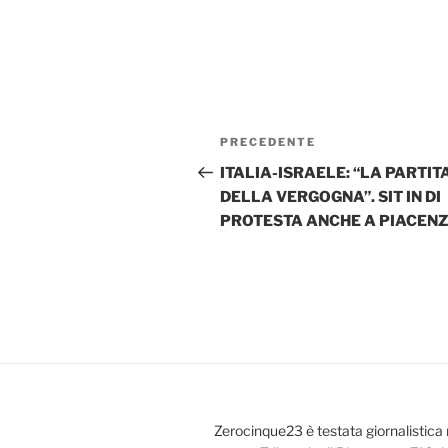
Navigazione
Articolo
PRECEDENTE
articoli
precedente:
ITALIA-ISRAELE: “LA PARTIT
DELLA VERGOGNA”. SIT IN DI
PROTESTA ANCHE A PIACEN
Zerocinque23 è testata giornalistica 