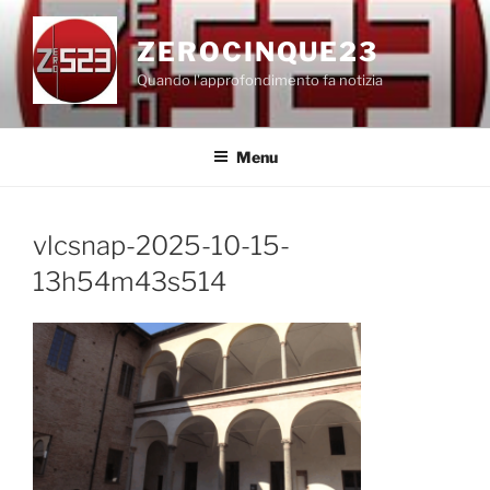
Salta
al
ZEROCINQUE23
contenuto
Quando l'approfondimento fa notizia
Menu
vlcsnap-2025-10-15-
13h54m43s514