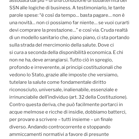
assodata dai più – di una condizione di subalternità del
SSN alle logiche di business. A testimoniarlo, le tante
parole spese: “è così da tempo… basta pagare… non è
una novità… non ci possiamo far niente… se vuoi curarti
devi comprare la prestazione…” e così via. Cruda realtà
di un modello sanitario che, piano piano, ci sta portando
sulla strada del mercimonio della salute. Dove ci
si cura a seconda della disponibilità economica. E chi
non ne ha, deve arrangiarsi. Tutto ciò in spregio,
profondo e irreverente, ai principi costituzionali che
vedono lo Stato, grazie alle imposte che versiamo,
tutelare la salute come fondamentale diritto
riconosciuto, universale, inalienabile, essenziale e
irrinunciabile dell’individuo (art. 32 della Costituzione).
Contro questa deriva, che può facilmente portarci in
acque melmose e ricche di insidie, dobbiamo batterci,
per provare a scrivere – tutti insieme – un finale
diverso. Andando controcorrente e stoppando
ammiccamenti normativi a favore di presunte