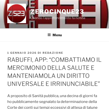
Salta
al
ZEROCINQUE23
contenuto
Quando l'approfondimento fa notizia
Menu
PUBBLICATO
1 GENNAIO 2026
DI
REDAZIONE
IL
RABUFFI, APP: “COMBATTIAMO IL
MERCIMONIO DELLA SALUTE E
MANTENIAMOLA UN DIRITTO
UNIVERSALE E IRRINUNCIABILE”
A proposito di Sanità pubblica, una decina di giorni fa
ho pubblicamente segnalato la determinazione della
Corte dei conti sui tempi eccessivi di attesa di talune